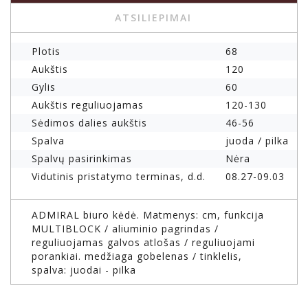
ATSILIEPIMAI
Plotis
68
Aukštis
120
Gylis
60
Aukštis reguliuojamas
120-130
Sėdimos dalies aukštis
46-56
Spalva
juoda / pilka
Spalvų pasirinkimas
Nėra
Vidutinis pristatymo terminas, d.d.
08.27-09.03
ADMIRAL biuro kėdė. Matmenys: cm, funkcija
MULTIBLOCK / aliuminio pagrindas /
reguliuojamas galvos atlošas / reguliuojami
porankiai. medžiaga gobelenas / tinklelis,
spalva: juodai - pilka