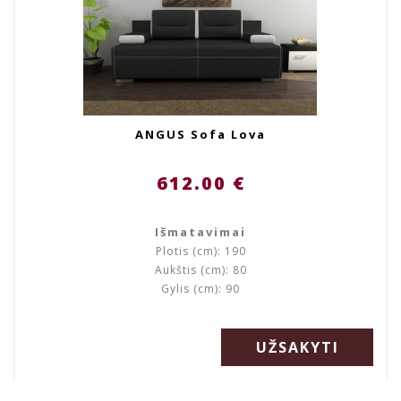
ANGUS Sofa Lova
612.00 €
Išmatavimai
Plotis (cm): 190
Aukštis (cm): 80
Gylis (cm): 90
UŽSAKYTI