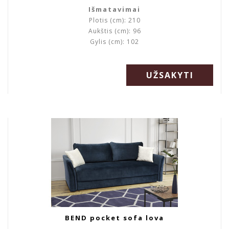
Išmatavimai
Plotis (cm): 210
Aukštis (cm): 96
Gylis (cm): 102
UŽSAKYTI
BEND pocket sofa lova