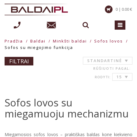
0 | 0.00 €
Pradžia
Baldai
Minkšti baldai
Sofos lovos
Sofos su miegojimo funkcija
FILTRAI
STANDARTINĖ
RŪŠIUOTI PAGAL:
15
RODYTI:
Sofos lovos su
miegamuoju mechanizmu
Miegamosios sofos lovos – praktiškas baldas kone kiekvieno