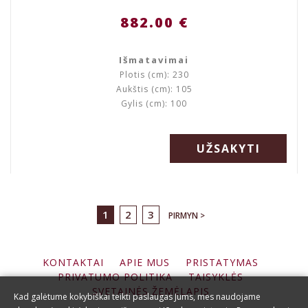
882.00 €
Išmatavimai
Plotis (cm): 230
Aukštis (cm): 105
Gylis (cm): 100
UŽSAKYTI
1
2
3
PIRMYN >
KONTAKTAI
APIE MUS
PRISTATYMAS
PRIVATUMO POLITIKA
TAISYKLĖS
SVETAINĖS ŽEMĖLAPIS
Kad galėtume kokybiškai teikti paslaugas Jums, mes naudojame