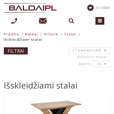
0 | 0.00 €
Pradžia
Baldai
Virtuvė
Stalai
Išskleidžiami stalai
FILTRAI
STANDARTINĖ
RŪŠIUOTI PAGAL:
15
RODYTI:
Išskleidžiami stalai