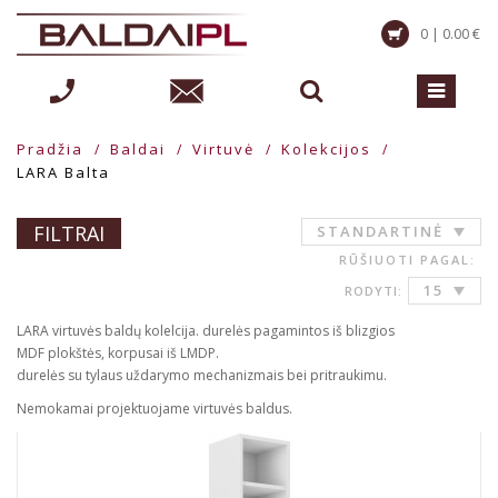
0 | 0.00 €
Pradžia
Baldai
Virtuvė
Kolekcijos
LARA Balta
FILTRAI
STANDARTINĖ
RŪŠIUOTI PAGAL:
15
RODYTI:
LARA virtuvės baldų kolelcija. durelės pagamintos iš blizgios
MDF plokštės, korpusai iš LMDP.
durelės su tylaus uždarymo mechanizmais bei pritraukimu.
Nemokamai projektuojame virtuvės baldus.