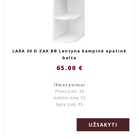
LARA 30 D ZAK BB Lentyna kampinė apatinė
balta
65.00 €
Išmatavimai
Plotis (cm): 30
Aukštis (cm): 72
Gylis (cm): 55
UŽSAKYTI