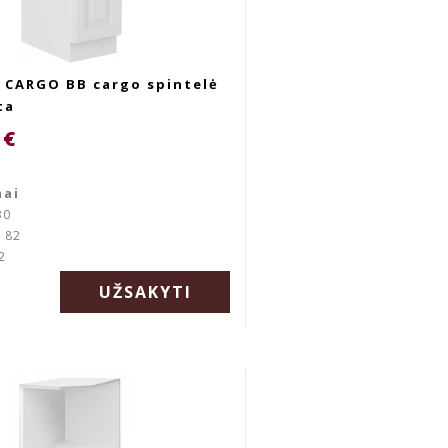
D CARGO BB cargo spintelė
ta
 €
mai
30
: 82
2
UŽSAKYTI