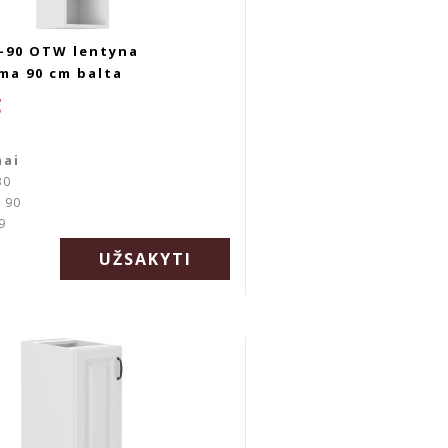
G-90 OTW lentyna
ma 90 cm balta
€
mai
30
: 90
9
UŽSAKYTI