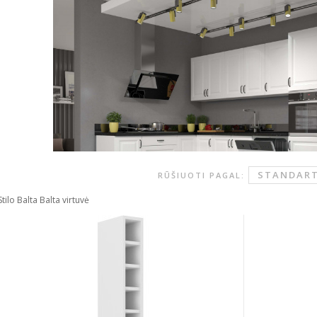
STANDART
RŪŠIUOTI PAGAL:
Stilo Balta Balta virtuvė