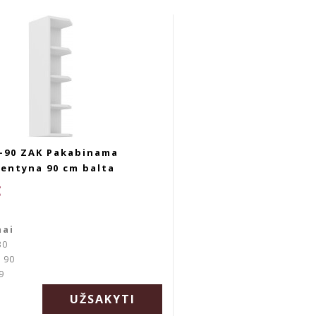
G-90 ZAK Pakabinama
entyna 90 cm balta
€
mai
30
: 90
9
UŽSAKYTI