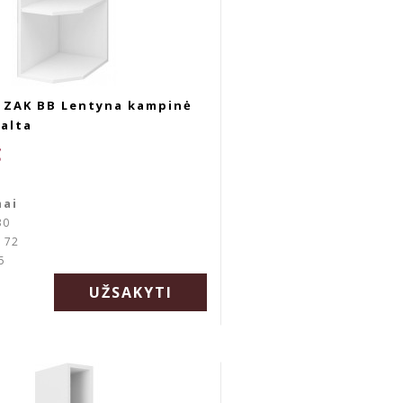
D ZAK BB Lentyna kampinė
alta
€
mai
30
: 72
5
UŽSAKYTI