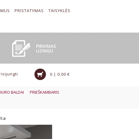
 MUS
PRISTATYMAS
TAISYKLĖS
PIRKIMAS
LIZINGU
risijungti
0 | 0.00 €
BIURO BALDAI
PRIEŠKAMBARIS
lta