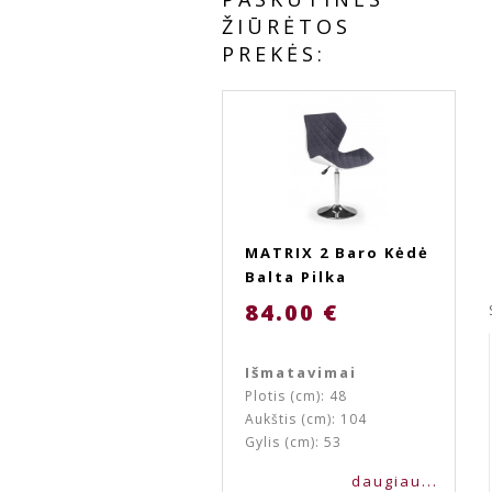
ŽIŪRĖTOS
PREKĖS:
MATRIX 2 Baro Kėdė
Balta Pilka
84.00 €
Išmatavimai
Plotis (cm): 48
Aukštis (cm): 104
Gylis (cm): 53
daugiau...