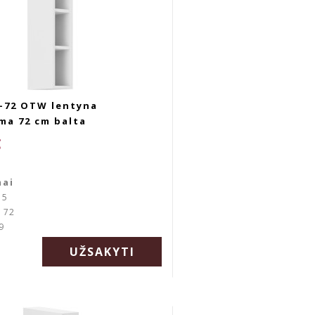
G-72 OTW lentyna
ma 72 cm balta
€
mai
15
: 72
9
UŽSAKYTI