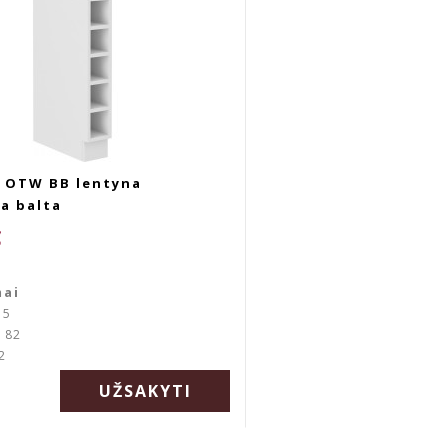
D OTW BB lentyna
a balta
€
mai
15
: 82
2
UŽSAKYTI