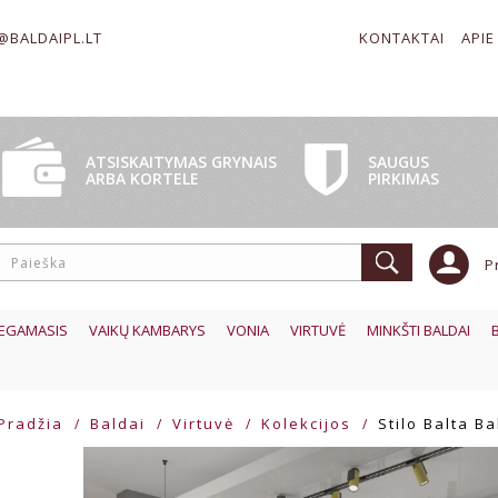
@BALDAIPL.LT
KONTAKTAI
APIE
SAUGUS
ATSISKAITYMAS GRYNAIS
PIRKIMAS
ARBA KORTELE
P
EGAMASIS
VAIKŲ KAMBARYS
VONIA
VIRTUVĖ
MINKŠTI BALDAI
Pradžia
Baldai
Virtuvė
Kolekcijos
Stilo Balta Ba