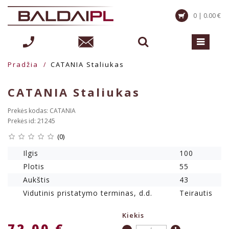
0 | 0.00 €
Pradžia
CATANIA Staliukas
CATANIA Staliukas
Prekės kodas: CATANIA
Prekės id: 21245
(0)
Ilgis
100
Plotis
55
Aukštis
43
Vidutinis pristatymo terminas, d.d.
Teirautis
Kiekis
72.00 €