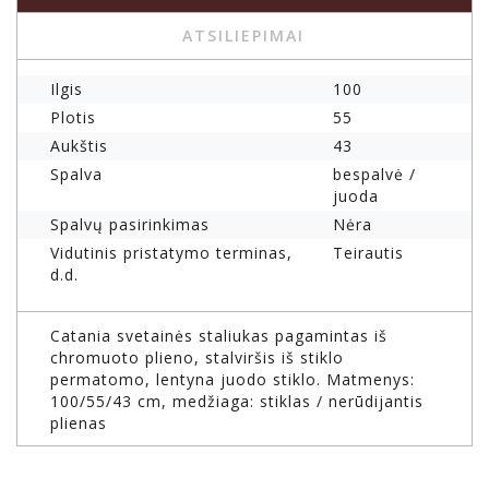
ATSILIEPIMAI
Ilgis
100
Plotis
55
Aukštis
43
Spalva
bespalvė /
juoda
Spalvų pasirinkimas
Nėra
Vidutinis pristatymo terminas,
Teirautis
d.d.
Catania svetainės staliukas pagamintas iš
chromuoto plieno, stalviršis iš stiklo
permatomo, lentyna juodo stiklo. Matmenys:
100/55/43 cm, medžiaga: stiklas / nerūdijantis
plienas