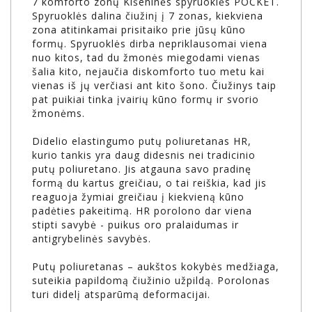
7 komforto zonų Kišeninės spyruoklės POCKET.
Spyruoklės dalina čiužinį į 7 zonas, kiekviena
zona atitinkamai prisitaiko prie jūsų kūno
formų. Spyruoklės dirba nepriklausomai viena
nuo kitos, tad du žmonės miegodami vienas
šalia kito, nejaučia diskomforto tuo metu kai
vienas iš jų verčiasi ant kito šono. Čiužinys taip
pat puikiai tinka įvairių kūno formų ir svorio
žmonėms.
Didelio elastingumo putų poliuretanas HR,
kurio tankis yra daug didesnis nei tradicinio
putų poliuretano. Jis atgauna savo pradinę
formą du kartus greičiau, o tai reiškia, kad jis
reaguoja žymiai greičiau į kiekvieną kūno
padėties pakeitimą. HR porolono dar viena
stipti savybė - puikus oro pralaidumas ir
antigrybelinės savybės.
Putų poliuretanas – aukštos kokybės medžiaga,
suteikia papildomą čiužinio užpildą. Porolonas
turi didelį atsparūmą deformacijai.