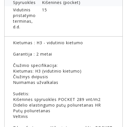
Spyruoklės
Kišeninės (pocket)
Vidutinis
15
pristatymo
terminas,
d.d.
Kietumas : H3 - vidutinio kietumo
Garantija : 2 metai
Čiužinio specifikacija:
Kietumas: H3 (vidutinio kietumo)
Čiužinys dvipusis
Nuimamas užvalkalas
Sudėtis:
Kišeninės spyruoklės POCKET 289 vnt/m2
Didelio elastingumo putų poliuretanas HR
Putų poliuretanas
Veltinis