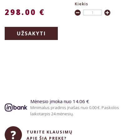
Kiekis
298.00 €
UŽSAKYTI
Mėnesio įmoka nuo 14.06 €
Minimalus pradinis įnašas nuo 0.00 €. Paskolos
laikotarpis 24 mėnesių.
TURITE KLAUSIMŲ
APIE ŠIĄ PREKĘ?