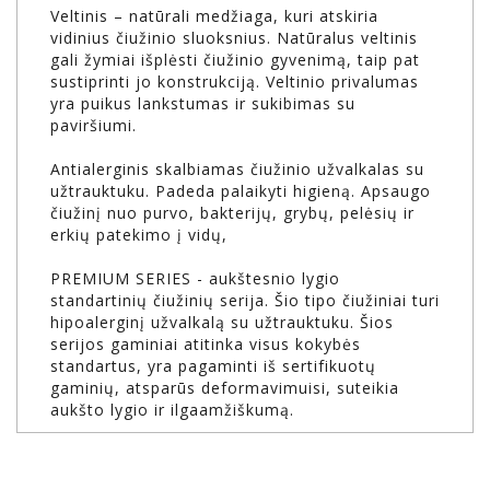
Veltinis – natūrali medžiaga, kuri atskiria
vidinius čiužinio sluoksnius. Natūralus veltinis
gali žymiai išplėsti čiužinio gyvenimą, taip pat
sustiprinti jo konstrukciją. Veltinio privalumas
yra puikus lankstumas ir sukibimas su
paviršiumi.
Antialerginis skalbiamas čiužinio užvalkalas su
užtrauktuku. Padeda palaikyti higieną. Apsaugo
čiužinį nuo purvo, bakterijų, grybų, pelėsių ir
erkių patekimo į vidų,
PREMIUM SERIES - aukštesnio lygio
standartinių čiužinių serija. Šio tipo čiužiniai turi
hipoalerginį užvalkalą su užtrauktuku. Šios
serijos gaminiai atitinka visus kokybės
standartus, yra pagaminti iš sertifikuotų
gaminių, atsparūs deformavimuisi, suteikia
aukšto lygio ir ilgaamžiškumą.