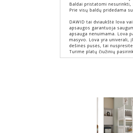
Baldai pristatomi nesurinkti
Prie visų baldų pridedama su
DAWID tai dviaukštė lova va
apsaugos garantuoja saugum
apsauga nenuimama. Lova pa
masyvo. Lova yra univerali, įl
dešinės pusės, tai nuspresi
Turime platų čiužinių pasirink