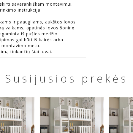
, skirti savarankiškam montavimui.
rinkimo instrukcija
ikams ir paaugliams, aukštos lovos
ą vaikams, apatinės lovos šoninė
gaminta iš pušies medžio
ipimas gal būti iš kairės arba
te montavimo metu.
imą tinkančių šiai lovai.
Susijusios prekės