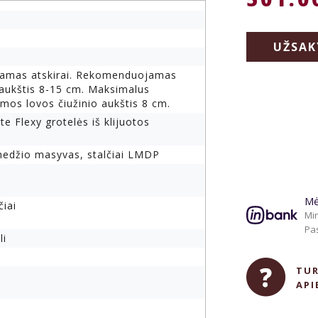
UŽSAK
amas atskirai. Rekomenduojamas
 aukštis 8-15 cm. Maksimalus
amos lovos čiužinio aukštis 8 cm.
e Flexy grotelės iš klijuotos
medžio masyvas, stalčiai LMDP
Mė
čiai
Min
Pas
li
TUR
API