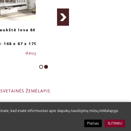
aukštė lova 80 x
i:
168 x 87 x 179
daugiau...
SVETAINĖS ŽEMĖLAPIS
tinate, kad esate informuotas apie slapukų naudojimą mūsų tinklalapyje.
Plačiau
SUTINKU