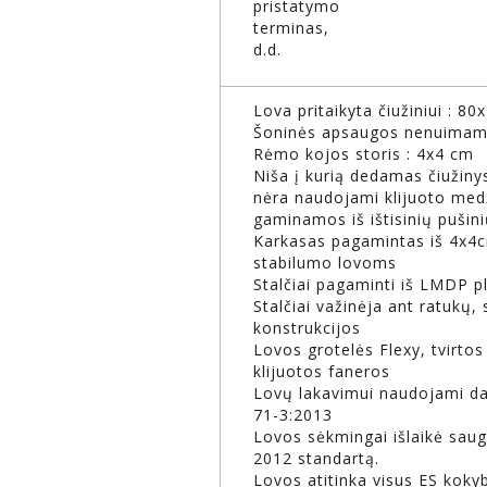
pristatymo
terminas,
d.d.
Lova pritaikyta čiužiniui : 80
Šoninės apsaugos nenuima
Rėmo kojos storis : 4x4 cm
Niša į kurią dedamas čiužin
nėra naudojami klijuoto medž
gaminamos iš ištisinių pušini
Karkasas pagamintas iš 4x4cm
stabilumo lovoms
Stalčiai pagaminti iš LMDP p
Stalčiai važinėja ant ratukų, s
konstrukcijos
Lovos grotelės Flexy, tvirtos
klijuotos faneros
Lovų lakavimui naudojami daž
71-3:2013
Lovos sėkmingai išlaikė sau
2012 standartą.
Lovos atitinka visus ES koky