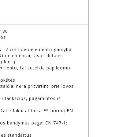
x180
mos
ys : 7 cm Lovų elementų gamybai
io elementai, visos detalės
ų lentų
 lentų, tai suteikia papildomo
lokštės
talčiai nėra pritvirtinti prie lovos
 ir lanksčios, pagamintos iš
ai ir lakai atitinka ES normą EN
gos bandymus pagal EN 747-1:
bės standartus