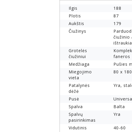
Ilgis
188
Plotis
87
Aukštis
179
Čiužinys
Parduod
čiužinio
ištrauki
Grotelės
Komplekt
čiužiniui
faneros
Medžiaga
Pušies 
Miegojimo
80 x 180
vieta
Patalynės
Yra, stal
dėžė
Pusė
Universa
Spalva
Balta
Spalvų
Yra
pasirinkimas
Vidutinis
40-60