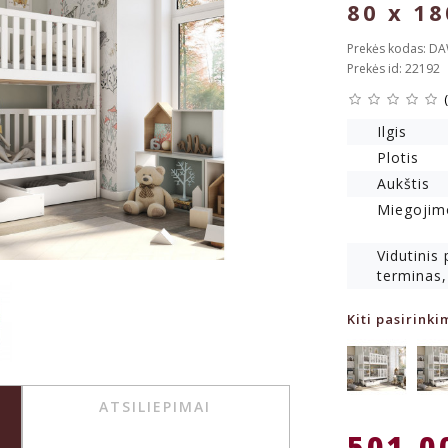
80 x 1
Prekės kodas: D
Prekės id: 22192
Ilgis
Plotis
Aukštis
Miegojim
Vidutinis
terminas,
Kiti pasirinki
ATSILIEPIMAI
501.0