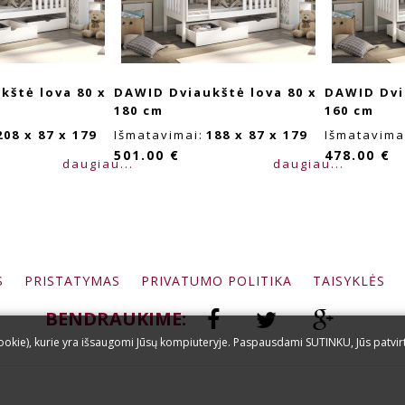
kštė lova 80 x
DAWID Dviaukštė lova 80 x
DAWID Dvi
180 cm
160 cm
208 x 87 x 179
Išmatavimai:
188 x 87 x 179
Išmatavima
501.00 €
478.00 €
daugiau...
daugiau...
S
PRISTATYMAS
PRIVATUMO POLITIKA
TAISYKLĖS
BENDRAUKIME:
okie), kurie yra išsaugomi Jūsų kompiuteryje. Paspausdami SUTINKU, Jūs patvir