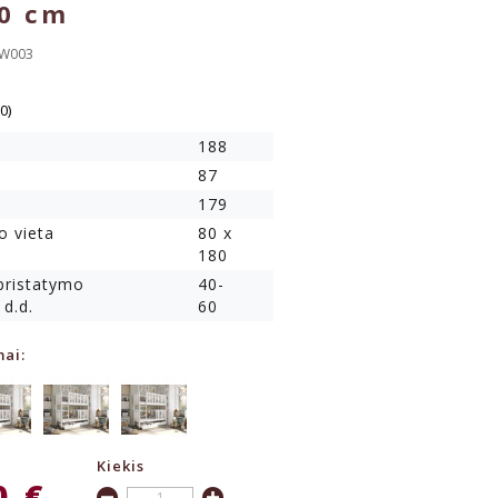
80 cm
AW003
(0)
188
87
179
o vieta
80 x
180
 pristatymo
40-
 d.d.
60
mai:
Kiekis
0 €