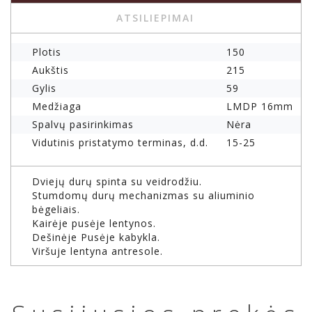
ATSILIEPIMAI
Plotis
150
Aukštis
215
Gylis
59
Medžiaga
LMDP 16mm
Spalvų pasirinkimas
Nėra
Vidutinis pristatymo terminas, d.d.
15-25
Dviejų durų spinta su veidrodžiu.
Stumdomų durų mechanizmas su aliuminio
bėgeliais.
Kairėje pusėje lentynos.
Dešinėje Pusėje kabykla.
Viršuje lentyna antresole.