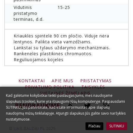
Vidutinis
15-25
pristatymo
terminas, d.d.
Kriauklės spintelė 90 cm pločio. Viduje nėra
lentynos. Palikta vieta vamzdžiams.
Lankstai su tylaus uždarymo mechanizmais.
Rankenėlės plastikinės chromuotos.
Reguliuojamos kojelės
KONTAKTAI
APIE MUS
PRISTATYMAS
PRIVATUMO POLITIKA
TAISYKLĖS
SVETAINĖS ŽEMĖLAPIS
Kad galėtume kokybiškai teikti paslaugas Jums, mes naudojame
slapukus (cookie), kurie yra išsaugomi Jūsų kompiuteryje. Paspausdami
BENDRAUKIME:
SUTINKU, Jūs patvirtinate, kad esate informuotas apie slapukų
naudojimą mūsų tinklalapyje. Atjungti slapukus Jūs galite savo naršyklės
nustatymuose.
Plačiau
SUTINKU
© UAB BALDAI PL 2025