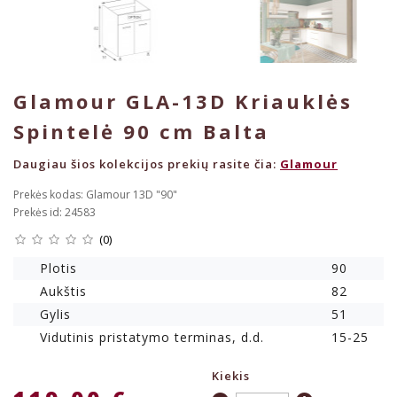
Glamour GLA-13D Kriauklės
Spintelė 90 cm Balta
Daugiau šios kolekcijos prekių rasite čia:
Glamour
Prekės kodas: Glamour 13D "90"
Prekės id: 24583
(0)
Plotis
90
Aukštis
82
Gylis
51
Vidutinis pristatymo terminas, d.d.
15-25
Kiekis