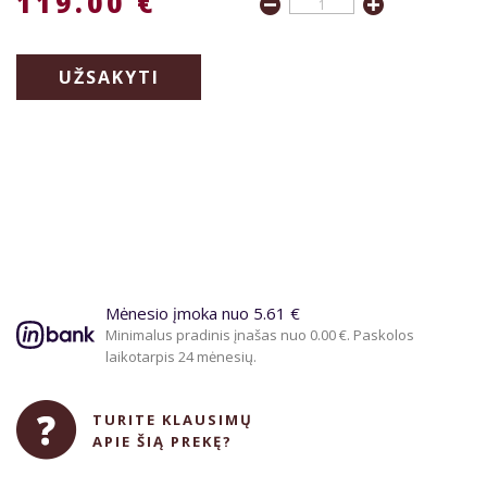
119.00 €
UŽSAKYTI
Mėnesio įmoka nuo 5.61 €
Minimalus pradinis įnašas nuo 0.00 €. Paskolos
laikotarpis 24 mėnesių.
TURITE KLAUSIMŲ
APIE ŠIĄ PREKĘ?