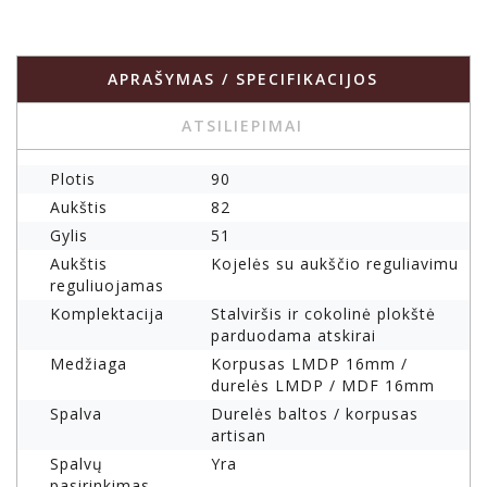
APRAŠYMAS / SPECIFIKACIJOS
ATSILIEPIMAI
Plotis
90
Aukštis
82
Gylis
51
Aukštis
Kojelės su aukščio reguliavimu
reguliuojamas
Komplektacija
Stalviršis ir cokolinė plokštė
parduodama atskirai
Medžiaga
Korpusas LMDP 16mm /
durelės LMDP / MDF 16mm
Spalva
Durelės baltos / korpusas
artisan
Spalvų
Yra
pasirinkimas