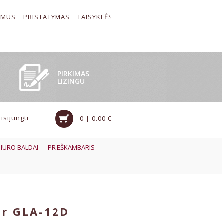
 MUS
PRISTATYMAS
TAISYKLĖS
PIRKIMAS
LIZINGU
risijungti
0 | 0.00 €
BIURO BALDAI
PRIEŠKAMBARIS
r GLA-12D