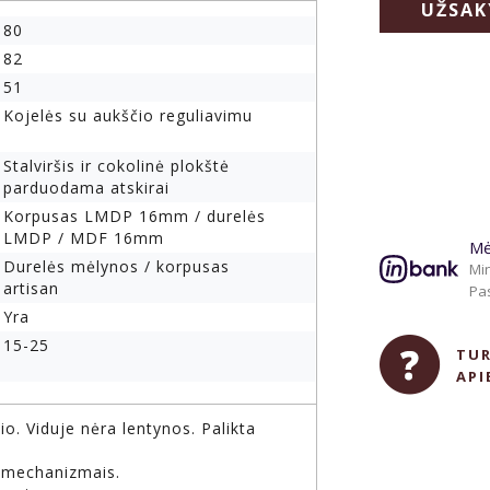
UŽSAK
80
82
51
Kojelės su aukščio reguliavimu
Stalviršis ir cokolinė plokštė
parduodama atskirai
Korpusas LMDP 16mm / durelės
LMDP / MDF 16mm
Mė
Durelės mėlynos / korpusas
Min
artisan
Pas
Yra
15-25
TUR
API
io. Viduje nėra lentynos. Palikta
 mechanizmais.