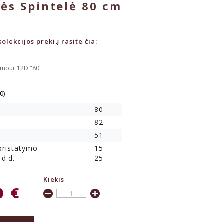
lės Spintelė 80 cm
olekcijos prekių rasite čia:
amour 12D "80"
(0)
80
82
51
 pristatymo
15-
 d.d.
25
Kiekis
0 €