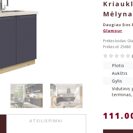
Kriauk
Mėlyna
Daugiau šios k
Glamour
Prekės kodas: Gl
Prekės id: 25680
Plotis
Aukštis
Gylis
Vidutinis
terminas,
111.0
ATSILIEPIMAI