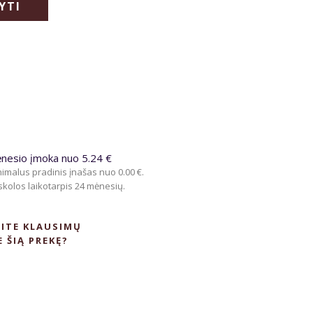
YTI
nesio įmoka nuo 5.24 €
imalus pradinis įnašas nuo 0.00 €.
kolos laikotarpis 24 mėnesių.
ITE KLAUSIMŲ
E ŠIĄ PREKĘ?