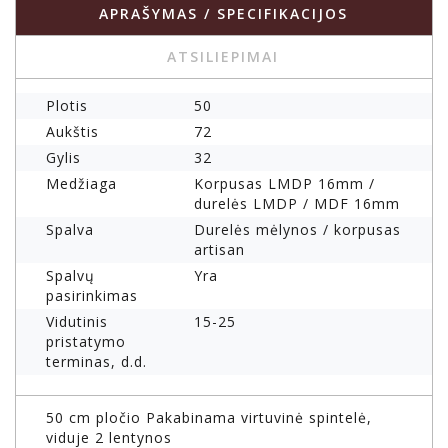
APRAŠYMAS / SPECIFIKACIJOS
ATSILIEPIMAI
Plotis
50
Aukštis
72
Gylis
32
Medžiaga
Korpusas LMDP 16mm /
durelės LMDP / MDF 16mm
Spalva
Durelės mėlynos / korpusas
artisan
Spalvų
Yra
pasirinkimas
Vidutinis
15-25
pristatymo
terminas, d.d.
50 cm pločio Pakabinama virtuvinė spintelė,
viduje 2 lentynos