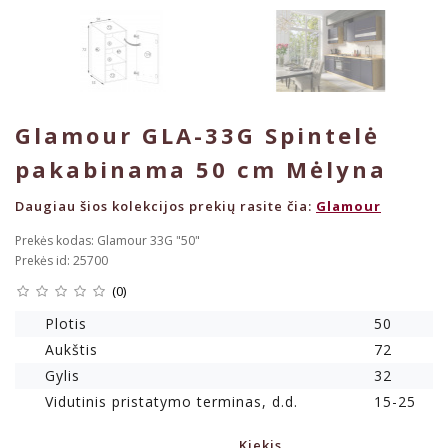
Glamour GLA-33G Spintelė
pakabinama 50 cm Mėlyna
Daugiau šios kolekcijos prekių rasite čia:
Glamour
Prekės kodas: Glamour 33G "50"
Prekės id: 25700
(0)
Plotis
50
Aukštis
72
Gylis
32
Vidutinis pristatymo terminas, d.d.
15-25
Kiekis