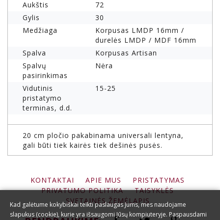
Aukštis
72
Gylis
30
Medžiaga
Korpusas LMDP 16mm /
durelės LMDP / MDF 16mm
Spalva
Korpusas Artisan
Spalvų
Nėra
pasirinkimas
Vidutinis
15-25
pristatymo
terminas, d.d.
20 cm pločio pakabinama universali lentyna,
gali būti tiek kairės tiek dešinės pusės.
KONTAKTAI
APIE MUS
PRISTATYMAS
PRIVATUMO POLITIKA
TAISYKLĖS
SVETAINĖS ŽEMĖLAPIS
Kad galėtume kokybiškai teikti paslaugas Jums, mes naudojame
slapukus (cookie), kurie yra išsaugomi Jūsų kompiuteryje. Paspausdami