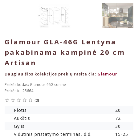
Glamour GLA-46G Lentyna
pakabinama kampinė 20 cm
Artisan
Daugiau šios kolekcijos prekių rasite čia:
Glamour
Prekės kodas: Glamour 46G sonine
Prekės id: 25664
(0)
Plotis
20
Aukštis
72
Gylis
30
Vidutinis pristatymo terminas, d.d.
15-25