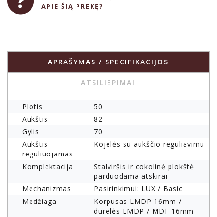
APIE ŠIĄ PREKĘ?
APRAŠYMAS / SPECIFIKACIJOS
ATSILIEPIMAI
Plotis
50
Aukštis
82
Gylis
70
Aukštis
Kojelės su aukščio reguliavimu
reguliuojamas
Komplektacija
Stalviršis ir cokolinė plokštė
parduodama atskirai
Mechanizmas
Pasirinkimui: LUX / Basic
Medžiaga
Korpusas LMDP 16mm /
durelės LMDP / MDF 16mm