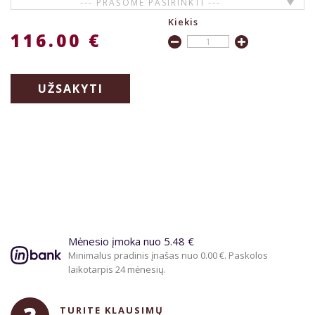
--- PRAŠOME PASIRINKTI ---
Kiekis
116.00 €
UŽSAKYTI
Mėnesio įmoka nuo 5.48 €
Minimalus pradinis įnašas nuo 0.00 €. Paskolos
laikotarpis 24 mėnesių.
TURITE KLAUSIMŲ