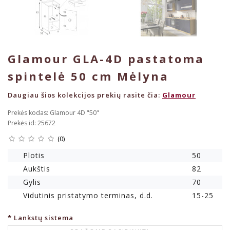
Glamour GLA-4D pastatoma
spintelė 50 cm Mėlyna
Daugiau šios kolekcijos prekių rasite čia:
Glamour
Prekės kodas: Glamour 4D "50"
Prekės id: 25672
(0)
Plotis
50
Aukštis
82
Gylis
70
Vidutinis pristatymo terminas, d.d.
15-25
Lankstų sistema