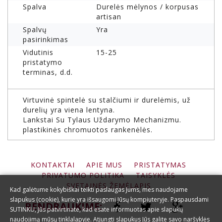
Spalva
Durelės mėlynos / korpusas
artisan
Spalvų
Yra
pasirinkimas
Vidutinis
15-25
pristatymo
terminas, d.d.
Virtuvinė spintelė su stalčiumi ir durelėmis, už
durelių yra viena lentyna.
Lankstai Su Tylaus Uždarymo Mechanizmu.
plastikinės chromuotos rankenėlės.
KONTAKTAI
APIE MUS
PRISTATYMAS
PRIVATUMO POLITIKA
TAISYKLĖS
SVETAINĖS ŽEMĖLAPIS
Kad galėtume kokybiškai teikti paslaugas Jums, mes naudojame
slapukus (cookie), kurie yra išsaugomi Jūsų kompiuteryje. Paspausdami
BENDRAUKIME:
SUTINKU, Jūs patvirtinate, kad esate informuotas apie slapukų
naudojimą mūsų tinklalapyje. Atjungti slapukus Jūs galite savo naršyklės