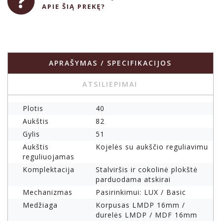
APIE ŠIĄ PREKĘ?
APRAŠYMAS / SPECIFIKACIJOS
ATSILIEPIMAI
Plotis
40
Aukštis
82
Gylis
51
Aukštis
Kojelės su aukščio reguliavimu
reguliuojamas
Komplektacija
Stalviršis ir cokolinė plokštė
parduodama atskirai
Mechanizmas
Pasirinkimui: LUX / Basic
Medžiaga
Korpusas LMDP 16mm /
durelės LMDP / MDF 16mm