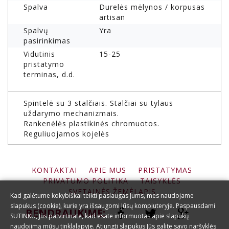
Spalva
Durelės mėlynos / korpusas
artisan
Spalvų
Yra
pasirinkimas
Vidutinis
15-25
pristatymo
terminas, d.d.
Spintelė su 3 stalčiais. Stalčiai su tylaus
uždarymo mechanizmais.
Rankenėlės plastikinės chromuotos.
Reguliuojamos kojelės
KONTAKTAI
APIE MUS
PRISTATYMAS
PRIVATUMO POLITIKA
TAISYKLĖS
SVETAINĖS ŽEMĖLAPIS
Kad galėtume kokybiškai teikti paslaugas Jums, mes naudojame
slapukus (cookie), kurie yra išsaugomi Jūsų kompiuteryje. Paspausdami
BENDRAUKIME:
SUTINKU, Jūs patvirtinate, kad esate informuotas apie slapukų
naudojimą mūsų tinklalapyje. Atjungti slapukus Jūs galite savo naršyklės