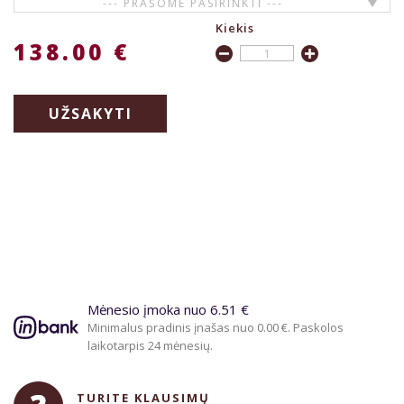
--- PRAŠOME PASIRINKTI ---
Kiekis
138.00 €
UŽSAKYTI
Mėnesio įmoka nuo 6.51 €
Minimalus pradinis įnašas nuo 0.00 €. Paskolos
laikotarpis 24 mėnesių.
TURITE KLAUSIMŲ