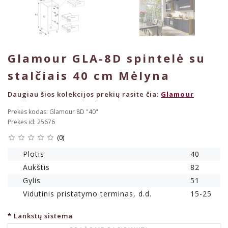
Glamour GLA-8D spintelė su
stalčiais 40 cm Mėlyna
Daugiau šios kolekcijos prekių rasite čia:
Glamour
Prekės kodas: Glamour 8D "40"
Prekės id: 25676
(0)
Plotis
40
Aukštis
82
Gylis
51
Vidutinis pristatymo terminas, d.d.
15-25
Lankstų sistema