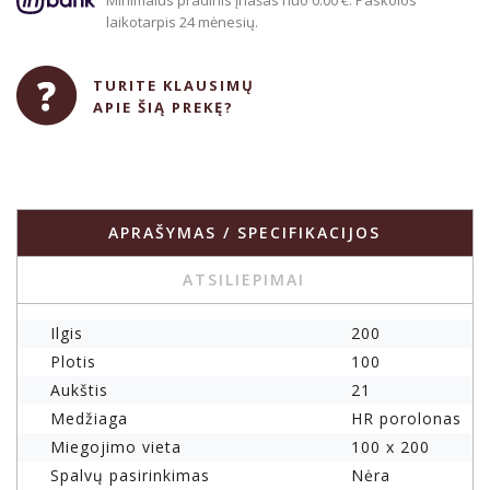
Minimalus pradinis įnašas nuo 0.00 €. Paskolos
laikotarpis 24 mėnesių.
TURITE KLAUSIMŲ
APIE ŠIĄ PREKĘ?
APRAŠYMAS / SPECIFIKACIJOS
ATSILIEPIMAI
Ilgis
200
Plotis
100
Aukštis
21
Medžiaga
HR porolonas
Miegojimo vieta
100 x 200
Spalvų pasirinkimas
Nėra