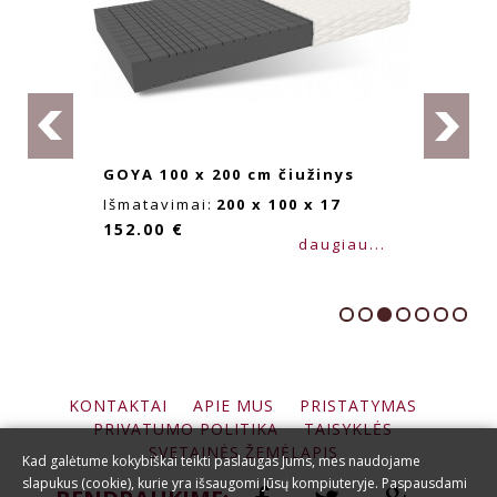
200 cm čiužinys
GOYA MAX 100 
čiužinys
:
200 x 100 x 17
Išmatavimai:
200
daugiau...
165.00 €
KONTAKTAI
APIE MUS
PRISTATYMAS
PRIVATUMO POLITIKA
TAISYKLĖS
SVETAINĖS ŽEMĖLAPIS
Kad galėtume kokybiškai teikti paslaugas Jums, mes naudojame
slapukus (cookie), kurie yra išsaugomi Jūsų kompiuteryje. Paspausdami