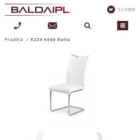
0 | 0.00 €
Pradžia
K224 Kėdė Balta