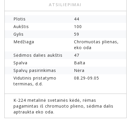
ATSILIEPIMAI
Plotis
44
Aukštis
100
Gylis
59
Medžiaga
Chromuotas plienas,
eko oda
Sėdimos dalies aukštis
47
Spalva
Balta
Spalvų pasirinkimas
Nėra
Vidutinis pristatymo
08.29-09.05
terminas, d.d.
K-224 metalinė svetainės kėdė, rėmas
pagamintas iš chromuoto plieno, sėdima dalis
aptraukta eko oda.