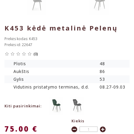
K453 kėdė metalinė Pelenų
Prekės kodas: K453
Prekės id: 22647
(0)
Plotis
48
Aukštis
86
Gylis
53
Vidutinis pristatymo terminas, d.d.
08.27-09.03
Kiti pasirinkimai:
Kiekis
75.00 €