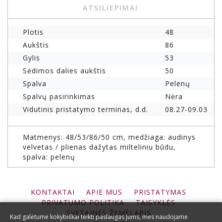
ATSILIEPIMAI
Plotis
48
Aukštis
86
Gylis
53
Sėdimos dalies aukštis
50
Spalva
Pelenų
Spalvų pasirinkimas
Nėra
Vidutinis pristatymo terminas, d.d.
08.27-09.03
Matmenys: 48/53/86/50 cm, medžiaga: audinys
velvetas / plienas dažytas milteliniu būdu,
spalva: pelenų
KONTAKTAI
APIE MUS
PRISTATYMAS
PRIVATUMO POLITIKA
TAISYKLĖS
SVETAINĖS ŽEMĖLAPIS
Kad galėtume kokybiškai teikti paslaugas Jums, mes naudojame