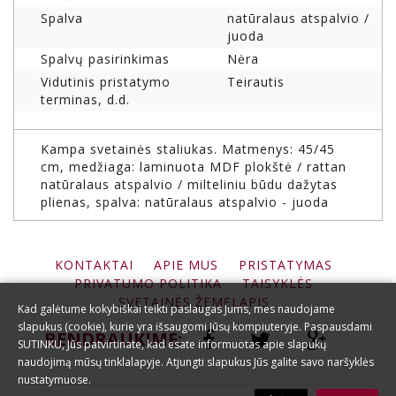
Spalva
natūralaus atspalvio /
juoda
Spalvų pasirinkimas
Nėra
Vidutinis pristatymo
Teirautis
terminas, d.d.
Kampa svetainės staliukas. Matmenys: 45/45
cm, medžiaga: laminuota MDF plokštė / rattan
natūralaus atspalvio / milteliniu būdu dažytas
plienas, spalva: natūralaus atspalvio - juoda
KONTAKTAI
APIE MUS
PRISTATYMAS
PRIVATUMO POLITIKA
TAISYKLĖS
SVETAINĖS ŽEMĖLAPIS
Kad galėtume kokybiškai teikti paslaugas Jums, mes naudojame
slapukus (cookie), kurie yra išsaugomi Jūsų kompiuteryje. Paspausdami
BENDRAUKIME:
SUTINKU, Jūs patvirtinate, kad esate informuotas apie slapukų
naudojimą mūsų tinklalapyje. Atjungti slapukus Jūs galite savo naršyklės
nustatymuose.