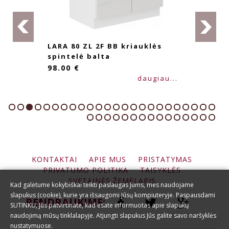
LARA 80 ZL 2F BB kriauklės
spintelė balta
98.00 €
daugiau...
KONTAKTAI
APIE MUS
PRISTATYMAS
PRIVATUMO POLITIKA
TAISYKLĖS
SVETAINĖS ŽEMĖLAPIS
Kad galėtume kokybiškai teikti paslaugas Jums, mes naudojame
slapukus (cookie), kurie yra išsaugomi Jūsų kompiuteryje. Paspausdami
BENDRAUKIME:
SUTINKU, Jūs patvirtinate, kad esate informuotas apie slapukų
naudojimą mūsų tinklalapyje. Atjungti slapukus Jūs galite savo naršyklės
nustatymuose.