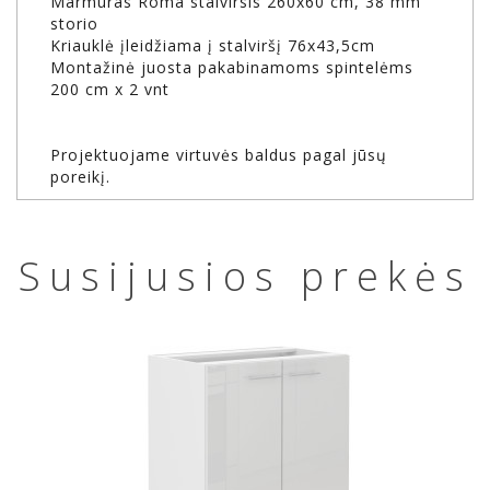
Marmuras Roma stalvirsis 260x60 cm, 38 mm
storio
Kriauklė įleidžiama į stalviršį 76x43,5cm
Montažinė juosta pakabinamoms spintelėms
200 cm x 2 vnt
Projektuojame virtuvės baldus pagal jūsų
poreikį.
Susijusios prekės