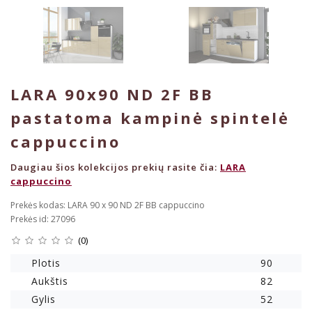
LARA 90x90 ND 2F BB
pastatoma kampinė spintelė
cappuccino
Daugiau šios kolekcijos prekių rasite čia:
LARA
cappuccino
Prekės kodas: LARA 90 x 90 ND 2F BB cappuccino
Prekės id: 27096
(0)
Plotis
90
Aukštis
82
Gylis
52