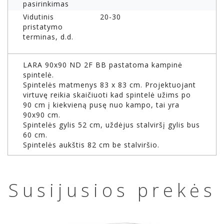
pasirinkimas
Vidutinis
20-30
pristatymo
terminas, d.d.
LARA 90x90 ND 2F BB pastatoma kampinė
spintelė.
Spintelės matmenys 83 x 83 cm. Projektuojant
virtuvę reikia skaičiuoti kad spintelė užims po
90 cm į kiekvieną pusę nuo kampo, tai yra
90x90 cm.
Spintelės gylis 52 cm, uždėjus stalviršį gylis bus
60 cm.
Spintelės aukštis 82 cm be stalviršio.
Susijusios prekės