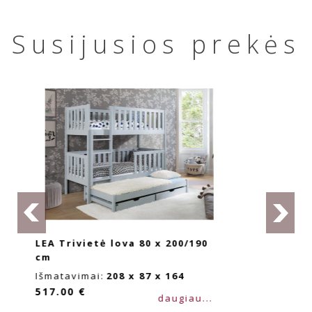
Susijusios prekės
LEA Trivietė lova 90 x 190/180
cm
Išmatavimai:
198 x 97 x 164
524.00 €
daugiau...