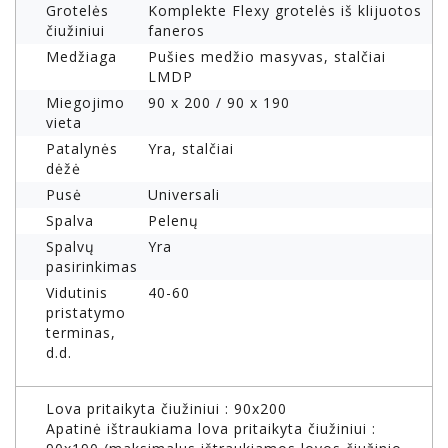
Grotelės
Komplekte Flexy grotelės iš klijuotos
čiužiniui
faneros
Medžiaga
Pušies medžio masyvas, stalčiai
LMDP
Miegojimo
90 x 200 / 90 x 190
vieta
Patalynės
Yra, stalčiai
dėžė
Pusė
Universali
Spalva
Pelenų
Spalvų
Yra
pasirinkimas
Vidutinis
40-60
pristatymo
terminas,
d.d.
Lova pritaikyta čiužiniui : 90x200
Apatinė ištraukiama lova pritaikyta čiužiniui :