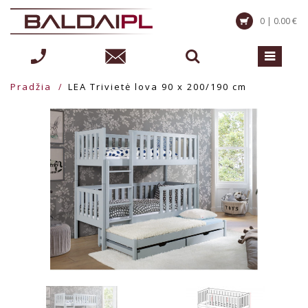
0 | 0.00 €
Pradžia
LEA Trivietė lova 90 x 200/190 cm