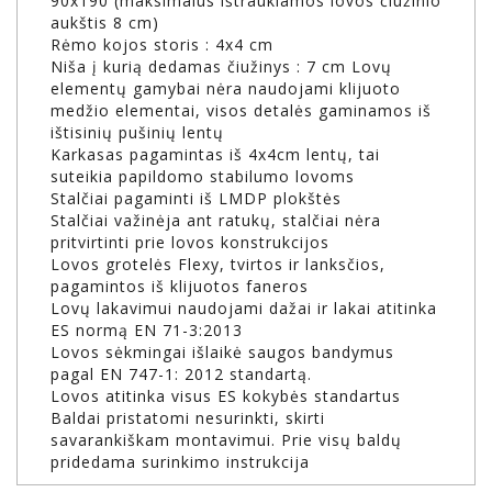
90x190 (maksimalus ištraukiamos lovos čiužinio
aukštis 8 cm)
Rėmo kojos storis : 4x4 cm
Niša į kurią dedamas čiužinys : 7 cm Lovų
elementų gamybai nėra naudojami klijuoto
medžio elementai, visos detalės gaminamos iš
ištisinių pušinių lentų
Karkasas pagamintas iš 4x4cm lentų, tai
suteikia papildomo stabilumo lovoms
Stalčiai pagaminti iš LMDP plokštės
Stalčiai važinėja ant ratukų, stalčiai nėra
pritvirtinti prie lovos konstrukcijos
Lovos grotelės Flexy, tvirtos ir lanksčios,
pagamintos iš klijuotos faneros
Lovų lakavimui naudojami dažai ir lakai atitinka
ES normą EN 71-3:2013
Lovos sėkmingai išlaikė saugos bandymus
pagal EN 747-1: 2012 standartą.
Lovos atitinka visus ES kokybės standartus
Baldai pristatomi nesurinkti, skirti
savarankiškam montavimui. Prie visų baldų
pridedama surinkimo instrukcija