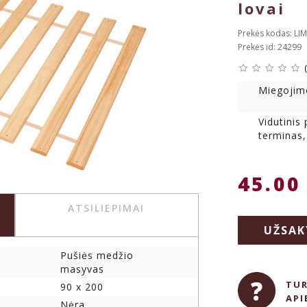
lovai
Prekės kodas: LIM
Prekės id: 24299
Miegojim
Vidutinis
terminas,
45.00
ATSILIEPIMAI
UŽSAK
Pušiės medžio
masyvas
TUR
90 x 200
API
Nėra