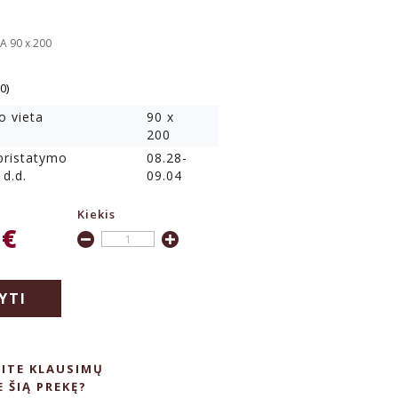
A 90 x 200
(0)
o vieta
90 x
200
 pristatymo
08.28-
 d.d.
09.04
Kiekis
 €
YTI
ITE KLAUSIMŲ
E ŠIĄ PREKĘ?