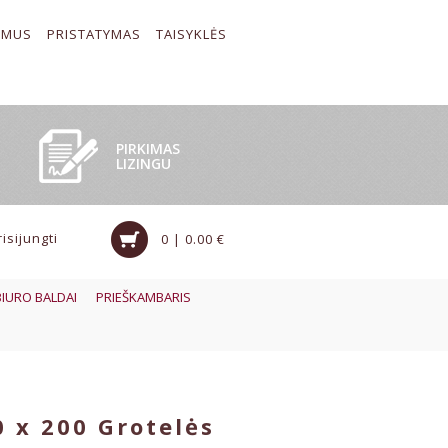
 MUS
PRISTATYMAS
TAISYKLĖS
PIRKIMAS
LIZINGU
risijungti
0 | 0.00 €
BIURO BALDAI
PRIEŠKAMBARIS
 x 200 Grotelės