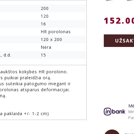
200
120
152.0
16
HR porolonas
120 x 200
UŽSAK
Nėra
, d.d.
15
š aukštos kokybės HR porolono.
 puikiai praleidžia orą.
ius suteikia patogumo miegant ir
Porolonas atsparus deformacijai.
rmą.
Mė
Min
ma paklaida +/- 1-2 cm)
Pas