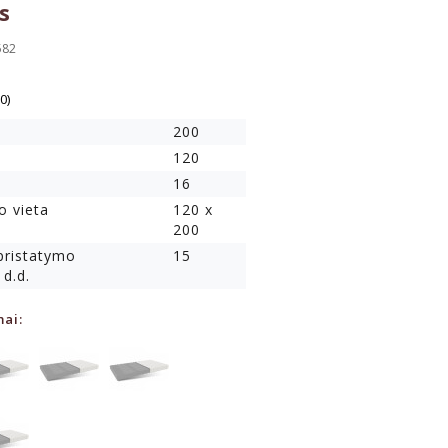
s
582
(0)
200
120
16
o vieta
120 x
200
 pristatymo
15
 d.d.
mai: