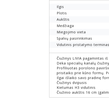
Ilgis
Plotis
Aukštis
Medžiaga
Miegojimo vieta
Spalvų pasirinkimas
Vidutinis pristatymo terminas
Čiužinys LIVIA pagamintas i
Deka specialių kanalų čiužinys
Profiliuotas porolono pavirš
prisitaiko prie kūno formų. 
Ilgai išlaiko savo pradinę fo
Čiužinys dvipusis
Kietumas H3 vidutinis
Čiužinio aukštis 16 cm (gali