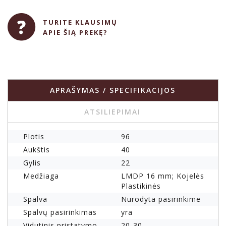
TURITE KLAUSIMŲ
APIE ŠIĄ PREKĘ?
APRAŠYMAS / SPECIFIKACIJOS
ATSILIEPIMAI
Plotis
96
Aukštis
40
Gylis
22
Medžiaga
LMDP 16 mm; Kojelės
Plastikinės
Spalva
Nurodyta pasirinkime
Spalvų pasirinkimas
yra
Vidutinis pristatymo
20-30