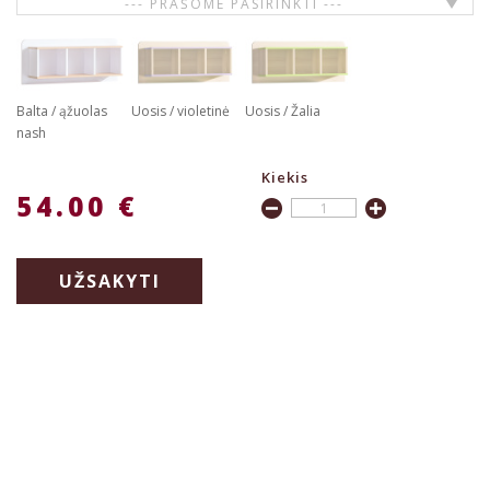
--- PRAŠOME PASIRINKTI ---
Balta / ąžuolas
Uosis / violetinė
Uosis / Žalia
nash
Kiekis
54.00 €
UŽSAKYTI