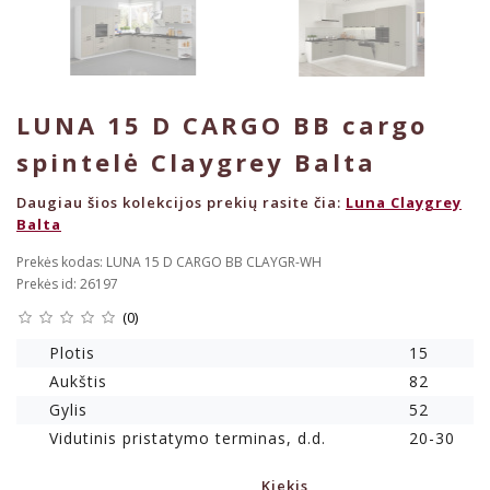
LUNA 15 D CARGO BB cargo
spintelė Claygrey Balta
Daugiau šios kolekcijos prekių rasite čia:
Luna Claygrey
Balta
Prekės kodas: LUNA 15 D CARGO BB CLAYGR-WH
Prekės id: 26197
(0)
Plotis
15
Aukštis
82
Gylis
52
Vidutinis pristatymo terminas, d.d.
20-30
Kiekis