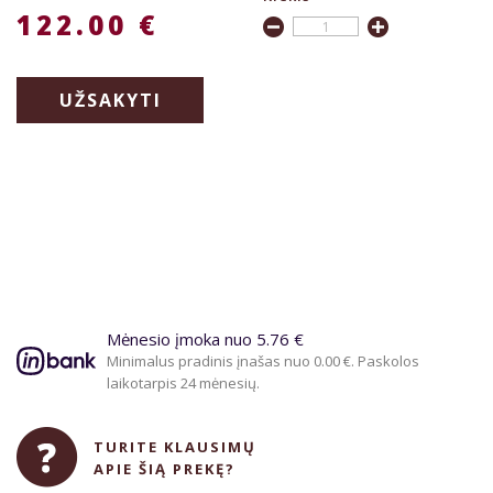
122.00 €
UŽSAKYTI
Mėnesio įmoka nuo 5.76 €
Minimalus pradinis įnašas nuo 0.00 €. Paskolos
laikotarpis 24 mėnesių.
TURITE KLAUSIMŲ
APIE ŠIĄ PREKĘ?