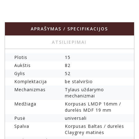
APRAŠYMAS / SPECIFIKACIJOS
ATSILIEPIMAI
Plotis
15
Aukštis
82
Gylis
52
Komplektacija
be stalviršio
Mechanizmas
Tylaus uždarymo
mechanizmai
Medžiaga
Korpusas LMDP 16mm /
durelės MDF 19 mm
Pusė
universali
Spalva
Korpusas Baltas / durelės
Claygrey matinės