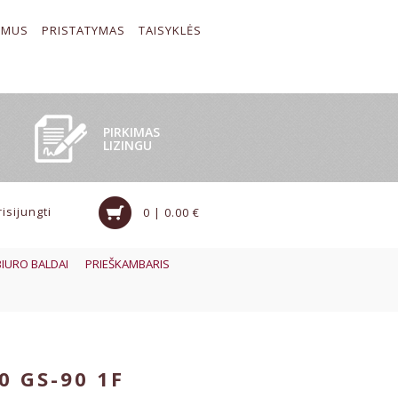
 MUS
PRISTATYMAS
TAISYKLĖS
PIRKIMAS
LIZINGU
risijungti
0 | 0.00 €
BIURO BALDAI
PRIEŠKAMBARIS
0 GS-90 1F