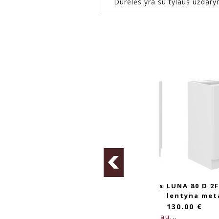
Durelės yra su tylaus užda
 2F ūkinė
LUNA 80 ZL 2F BB kriauklės
LUNA 80 D 2
spintelė balta balta
lentyna meta
119.00 €
130.00 €
daugiau...
daugiau...