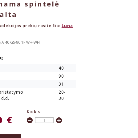
nama spintelė
alta
olekcijos prekių rasite čia:
Luna
UNA 40 GS-90 1F WH-WH
(0)
40
90
31
 pristatymo
20-
 d.d.
30
Kiekis
0 €