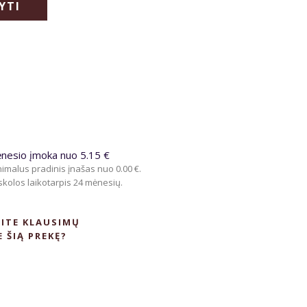
YTI
nesio įmoka nuo 5.15 €
imalus pradinis įnašas nuo 0.00 €.
kolos laikotarpis 24 mėnesių.
ITE KLAUSIMŲ
E ŠIĄ PREKĘ?