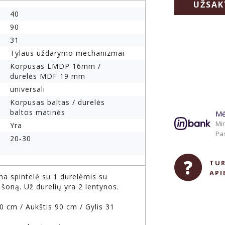
UŽSAK
40
90
31
Tylaus uždarymo mechanizmai
Korpusas LMDP 16mm /
durelės MDF 19 mm
universali
Korpusas baltas / durelės
baltos matinės
Mė
Min
Yra
Pas
20-30
TUR
API
 spintelė su 1 durelėmis su
į šoną. Už durelių yra 2 lentynos.
0 cm / Aukštis 90 cm / Gylis 31