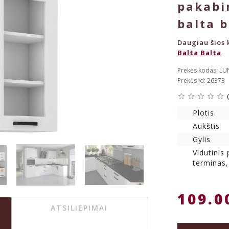
pakabi
balta b
Daugiau šios k
Balta Balta
Prekės kodas: L
Prekės id: 26373
Plotis
Aukštis
Gylis
Vidutinis
terminas,
109.0
ATSILIEPIMAI