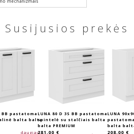
rymo mechanizmais
Susijusios prekės
F BB pastatoma
LUNA 80 D 3S BB pastatoma
LUNA 90x9
linė balta balta
spintelė su stalčiais balta
pastatoma
balta PREMIUM
balta balt
281.00 €
208.00 €
daugiau...