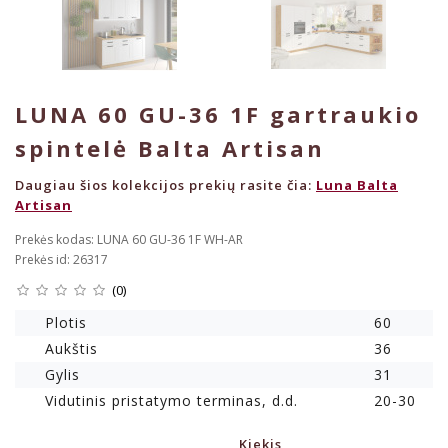
LUNA 60 GU-36 1F gartraukio
spintelė Balta Artisan
Daugiau šios kolekcijos prekių rasite čia:
Luna Balta
Artisan
Prekės kodas: LUNA 60 GU-36 1F WH-AR
Prekės id: 26317
(0)
Plotis
60
Aukštis
36
Gylis
31
Vidutinis pristatymo terminas, d.d.
20-30
Kiekis