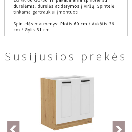
LUNA 60 GU-36 1F pakabinama spintelė su 1
durelėmis, durelės atidarymos į viršų. Spintelė
tinkama gartraukiui įmontuoti.
Spintelės matmenys: Plotis 60 cm / Aukštis 36
cm / Gylis 31 cm.
Susijusios prekės