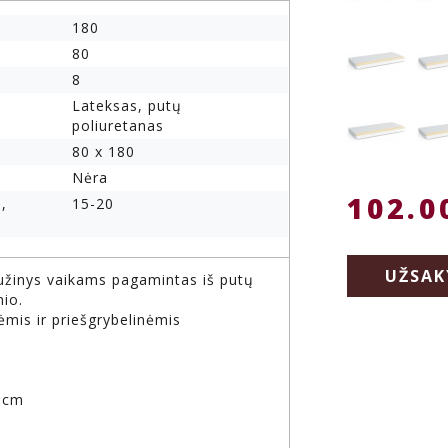
180
80
8
Lateksas, putų
poliuretanas
80 x 180
Nėra
102.0
,
15-20
UŽSAK
iužinys vaikams pagamintas iš putų
nio.
ėmis ir priešgrybelinėmis
6 cm