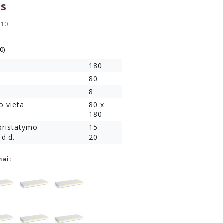
ys
110
(0)
180
80
8
o vieta
80 x
180
 pristatymo
15-
 d.d.
20
mai: