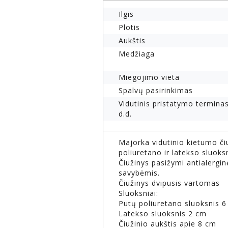
Ilgis
Plotis
Aukštis
Medžiaga
Miegojimo vieta
Spalvų pasirinkimas
Vidutinis pristatymo terminas
d.d.
Majorka vidutinio kietumo č
poliuretano ir latekso sluoks
Čiužinys pasižymi antialergin
savybėmis.
Čiužinys dvipusis vartomas
Sluoksniai:
Putų poliuretano sluoksnis 
Latekso sluoksnis 2 cm
Čiužinio aukštis apie 8 cm