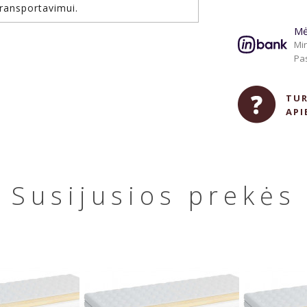
ransportavimui.
Mė
Min
Pas
TUR
API
Susijusios prekės