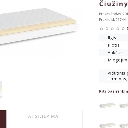
Čiužin
Prekės kodas: 70
Prekės id: 21744
Ilgis
Plotis
Aukštis
Miegojim
Vidutinis
terminas,
Kiti pasirinki
ATSILIEPIMAI