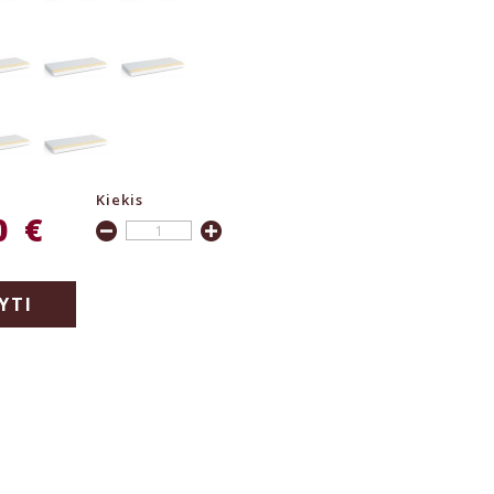
Kiekis
0 €
YTI