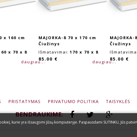
MAJORKA-8 70 x 170 cm
MAJORKA-8 70 x 180 cm
Čiužinys
Čiužinys
Išmatavimai:
170 x 70 x 8
Išmatavimai:
180 x 70 x 8
85.00 €
85.00 €
...
daugiau...
daug
S
PRISTATYMAS
PRIVATUMO POLITIKA
TAISYKLĖS
BENDRAUKIME:
okie), kurie yra išsaugomi Jūsų kompiuteryje. Paspausdami SUTINKU, Jūs patvir