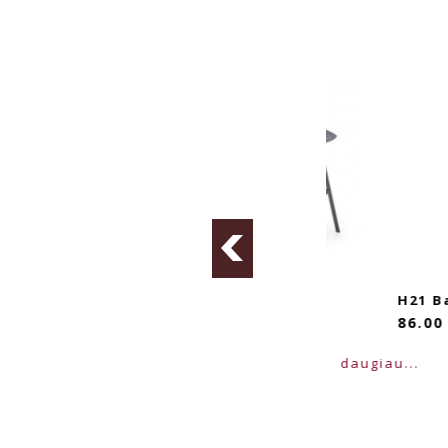
tamsiai pilka
H83 Baro Kėdė
H21 Baro Kėd
111.00 €
86.00 €
daugiau...
daugiau...