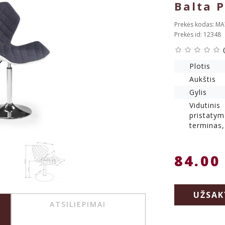
Balta P
Prekės kodas: MA
Prekės id: 12348
Plotis
Aukštis
Gylis
Vidutinis
pristaty
terminas,
84.00
UŽSAK
ATSILIEPIMAI