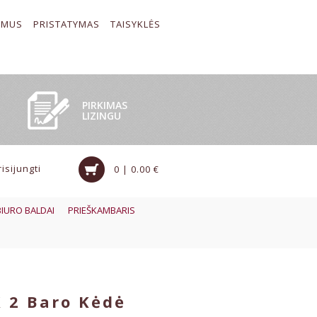
 MUS
PRISTATYMAS
TAISYKLĖS
PIRKIMAS
LIZINGU
risijungti
0 | 0.00 €
BIURO BALDAI
PRIEŠKAMBARIS
 2 Baro Kėdė