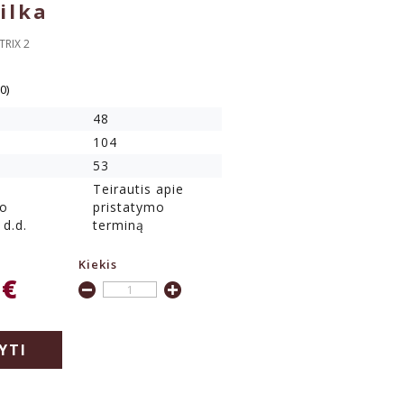
ilka
TRIX 2
(0)
48
104
53
Teirautis apie
mo
pristatymo
 d.d.
terminą
Kiekis
 €
YTI