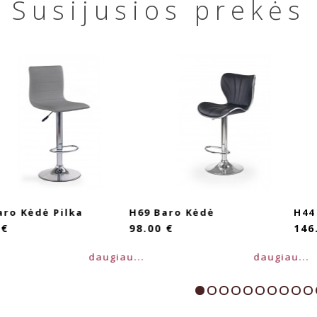
Susijusios prekės
ė Pilka
H69 Baro Kėdė
H44 Baro 
98.00 €
146.00 €
daugiau...
daugiau...