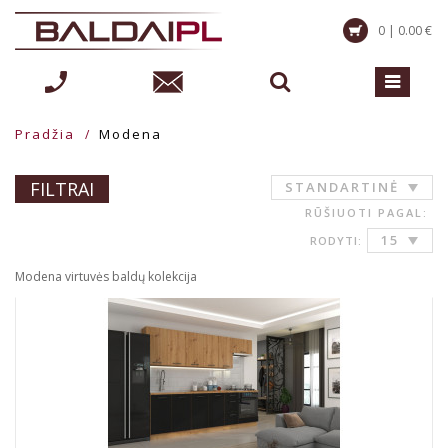
0 | 0.00 €
Pradžia
Modena
FILTRAI
STANDARTINĖ
RŪŠIUOTI PAGAL:
15
RODYTI:
Modena virtuvės baldų kolekcija