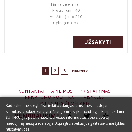
Išmatavimai
Plotis (cm): 40
Aukštis (cm): 210
Gylis (cm): 57
UŽSAKYTI
1
2
3
PIRMYN >
KONTAKTAI
APIE MUS
PRISTATYMAS
PRIVATUMO POLITIKA
TAISYKLĖS
SVETAINĖS ŽEMĖLAPIS
Kad galėtume kokybiškai teikti paslaugas Jums, mes naudojame
slapukus (cookie), kurie yra išsaugomi Jūsų kompiuteryje. Paspausdami
BENDRAUKIME:
SUTINKU, Jūs patvirtinate, kad esate informuotas apie slapukų
naudojimą mūsų tinklalapyje. Atjungti slapukus Jūs galite savo naršyklės
nustatymuose.