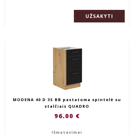
UŽSAKYTI
MODENA 40 D 3S BB pastatoma spintelė su
stalčiais QUADRO
96.00 €
Išmatavimai