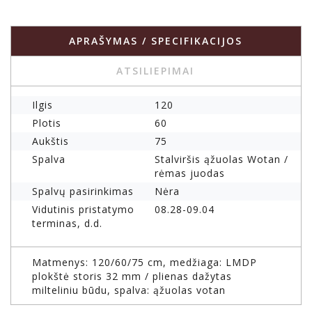
APRAŠYMAS / SPECIFIKACIJOS
ATSILIEPIMAI
Ilgis
120
Plotis
60
Aukštis
75
Spalva
Stalviršis ąžuolas Wotan /
rėmas juodas
Spalvų pasirinkimas
Nėra
Vidutinis pristatymo
08.28-09.04
terminas, d.d.
Matmenys: 120/60/75 cm, medžiaga: LMDP
plokštė storis 32 mm / plienas dažytas
milteliniu būdu, spalva: ąžuolas votan