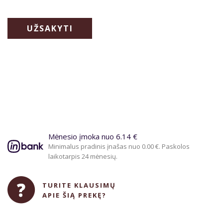
UŽSAKYTI
Mėnesio įmoka nuo 6.14 €
Minimalus pradinis įnašas nuo 0.00 €. Paskolos
laikotarpis 24 mėnesių.
TURITE KLAUSIMŲ
APIE ŠIĄ PREKĘ?