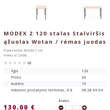
MODEX 2 120 stalas Stalviršis
ąžuolas Wotan / rėmas juodas
Prekės kodas: MODEX 2 120
Prekės id: 22698
(0)
Ilgis
120
Plotis
60
Aukštis
75
Vidutinis pristatymo terminas, d.d.
08.28-09.04
Kiekis
130.00 €