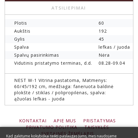
ATSILIEPIMAI
Plotis
60
Aukštis
192
Gylis
45
Spalva
lefkas / juoda
Spalvų pasirinkimas
Nėra
Vidutinis pristatymo terminas, d.d.
08.28-09.04
NEST W-1 Vitrina pastatoma, Matmenys:
60/45/192 cm, medžiaga: faneruota baldinė
plokštė / stiklas / polipropilėnas, spalva:
ąžuolas lefkas - juoda
KONTAKTAI
APIE MUS
PRISTATYMAS
PRIVATUMO POLITIKA
TAISYKLĖS
SVETAINĖS ŽEMĖLAPIS
Kad galėtume kokybiškai teikti paslaugas Jums, mes naudojame