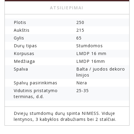
ATSILIEPIMAI
Plotis
250
Aukštis
215
Gylis
65
Durų tipas
Stumdomos
Korpusas
LMDP 16 mm
Medžiaga
LMDP 16mm
Spalva
Balta / juodos dekoro
linijos
Spalvų pasirinkimas
Nėra
Vidutinis pristatymo
25-35
terminas, d.d.
Dviejų stumdomų durų spinta NIMESS. Viduje
lentynos, 3 kabyklos drabužiams bei 2 stalčiai.