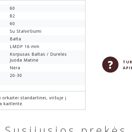
60
82
60
Su Stalviršiumi
Balta
LMDP 16 mm
Korpusas Baltas / Durelės
Juoda Matinė
TUR
Nėra
API
20-30
rkaitei standartinei, viršuje į
a kaitlentė
Susijusios prekės