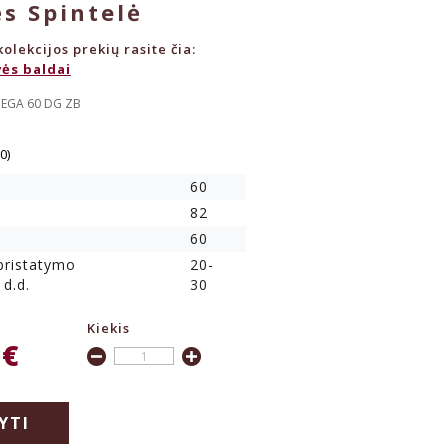
s Spintelė
olekcijos prekių rasite čia:
ės baldai
MEGA 60 DG ZB
(0)
60
82
60
 pristatymo
20-
 d.d.
30
Kiekis
 €
YTI