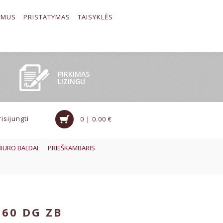
 MUS
PRISTATYMAS
TAISYKLĖS
PIRKIMAS
LIZINGU
risijungti
0 | 0.00 €
BIURO BALDAI
PRIEŠKAMBARIS
60 DG ZB