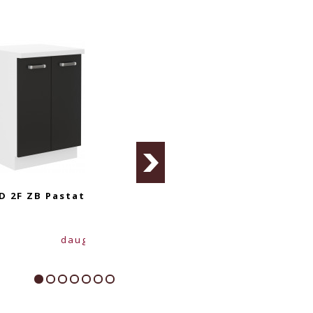
statoma
OMEGA 40 D 1S 1F ZB
OMEGA 60 DG ZB Or
Pastatoma Spintelė
Spintelė
71.00 €
59.00 €
augiau...
daugiau...