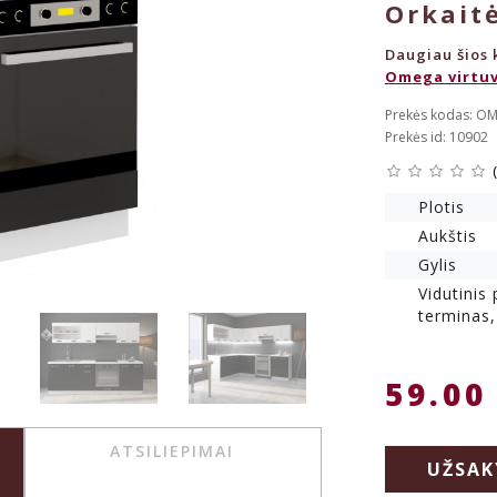
Orkaitė
Daugiau šios k
Omega virtuv
Prekės kodas: O
Prekės id: 10902
Plotis
Aukštis
Gylis
Vidutinis
terminas,
59.00
ATSILIEPIMAI
UŽSAK