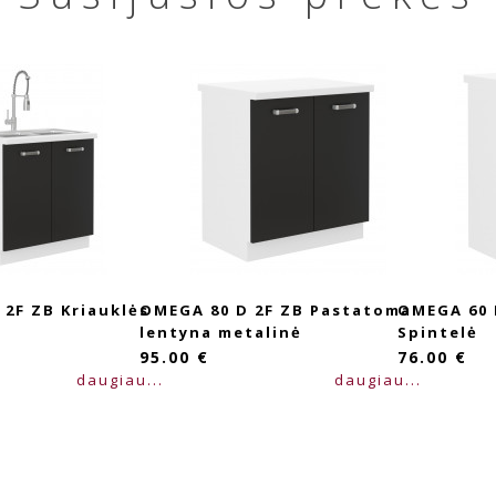
uklės
OMEGA 80 D 2F ZB Pastatoma
OMEGA 60 D 2F ZB Pa
lentyna metalinė
Spintelė
95.00 €
76.00 €
giau...
daugiau...
d