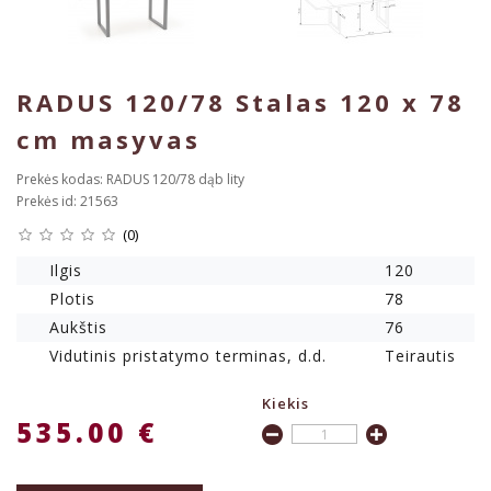
RADUS 120/78 Stalas 120 x 78
cm masyvas
Prekės kodas: RADUS 120/78 dąb lity
Prekės id: 21563
(0)
Ilgis
120
Plotis
78
Aukštis
76
Vidutinis pristatymo terminas, d.d.
Teirautis
Kiekis
535.00 €