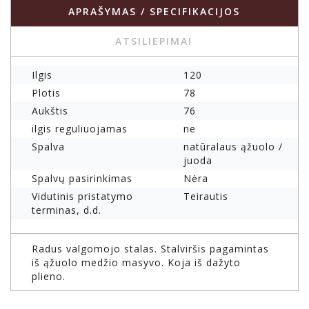
APRAŠYMAS / SPECIFIKACIJOS
ATSILIEPIMAI
Ilgis
120
Plotis
78
Aukštis
76
ilgis reguliuojamas
ne
Spalva
natūralaus ąžuolo /
juoda
Spalvų pasirinkimas
Nėra
Vidutinis pristatymo
Teirautis
terminas, d.d.
Radus valgomojo stalas. Stalviršis pagamintas
iš ąžuolo medžio masyvo. Koja iš dažyto
plieno.