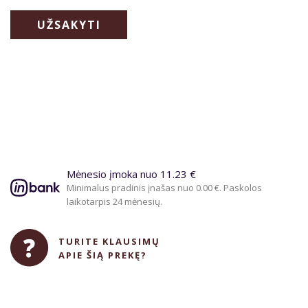
UŽSAKYTI
Mėnesio įmoka nuo 11.23 €
Minimalus pradinis įnašas nuo 0.00 €. Paskolos
laikotarpis 24 mėnesių.
TURITE KLAUSIMŲ
APIE ŠIĄ PREKĘ?