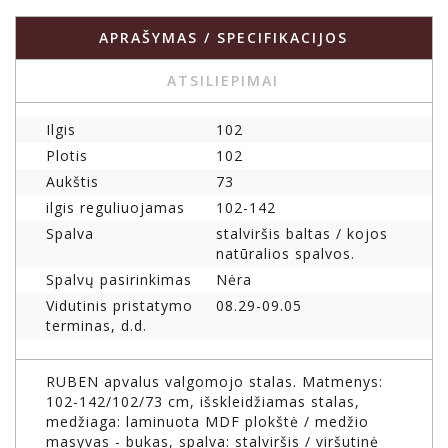
APRAŠYMAS / SPECIFIKACIJOS
ATSILIEPIMAI
Ilgis
102
Plotis
102
Aukštis
73
ilgis reguliuojamas
102-142
Spalva
stalviršis baltas / kojos
natūralios spalvos.
Spalvų pasirinkimas
Nėra
Vidutinis pristatymo
08.29-09.05
terminas, d.d.
RUBEN apvalus valgomojo stalas. Matmenys:
102-142/102/73 cm, išskleidžiamas stalas,
medžiaga: laminuota MDF plokštė / medžio
masyvas - bukas, spalva: stalviršis / viršutinė