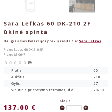
Sara Lefkas 60 DK-210 2F
ūkinė spinta
Daugiau šios kolekcijos prekių rasite čia:
Sara Lefkas
Prekės kodas: 60 DK-210 2F
Prekės id: 9647
(0)
Plotis
60
Aukštis
210
Gylis
57
Vidutinis pristatymo terminas, d.d.
20-30
Kiekis
137.00 €