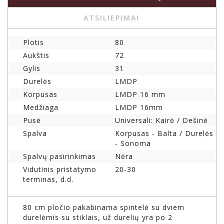
ATSILIEPIMAI
Plotis
80
Aukštis
72
Gylis
31
Durelės
LMDP
Korpusas
LMDP 16 mm
Medžiaga
LMDP 16mm
Pusė
Universali: Kairė / Dešinė
Spalva
Korpusas - Balta / Durelės
- Sonoma
Spalvų pasirinkimas
Nėra
Vidutinis pristatymo
20-30
terminas, d.d.
80 cm pločio pakabinama spintelė su dviem
durelėmis su stiklais, už durelių yra po 2