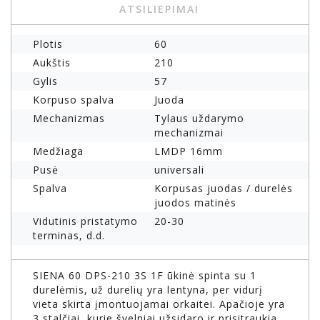
ATSILIEPIMAI
Plotis
60
Aukštis
210
Gylis
57
Korpuso spalva
Juoda
Mechanizmas
Tylaus uždarymo
mechanizmai
Medžiaga
LMDP 16mm
Pusė
universali
Spalva
Korpusas juodas / durelės
juodos matinės
Vidutinis pristatymo
20-30
terminas, d.d.
SIENA 60 DPS-210 3S 1F ūkinė spinta su 1
durelėmis, už durelių yra lentyna, per vidurį
vieta skirta įmontuojamai orkaitei. Apačioje yra
3 stalčiai, kurie švelniai užsidaro ir prisitraukia