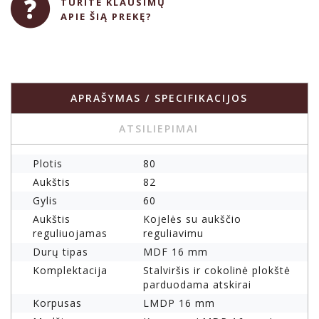
TURITE KLAUSIMŲ
APIE ŠIĄ PREKĘ?
APRAŠYMAS / SPECIFIKACIJOS
ATSILIEPIMAI
Plotis
80
Aukštis
82
Gylis
60
Aukštis
Kojelės su aukščio
reguliuojamas
reguliavimu
Durų tipas
MDF 16 mm
Komplektacija
Stalviršis ir cokolinė plokštė
parduodama atskirai
Korpusas
LMDP 16 mm