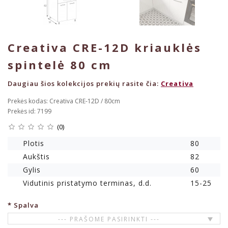
Creativa CRE-12D kriauklės
spintelė 80 cm
Daugiau šios kolekcijos prekių rasite čia:
Creativa
Prekės kodas: Creativa CRE-12D / 80cm
Prekės id: 7199
(0)
Plotis
80
Aukštis
82
Gylis
60
Vidutinis pristatymo terminas, d.d.
15-25
Spalva
--- PRAŠOME PASIRINKTI ---