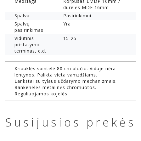
Medžiaga
Korpusas LMDP 16mm /
durelės MDF 16mm
Spalva
Pasirinkimui
Spalvų
Yra
pasirinkimas
Vidutinis
15-25
pristatymo
terminas, d.d.
Kriauklės spintelė 80 cm pločio. Viduje nėra
lentynos. Palikta vieta vamzdžiams.
Lankstai su tylaus uždarymo mechanizmais.
Rankenėlės metalinės chromuotos.
Reguliuojamos kojelės
Susijusios prekės