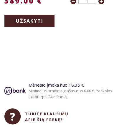
389.00 €
UŽSAKYTI
Mėnesio įmoka nuo 18.35 €
Minimalus pradinis įnašas nuo 0.00 €. Paskolos
laikotarpis 24 mėnesių.
TURITE KLAUSIMŲ
APIE ŠIĄ PREKĘ?