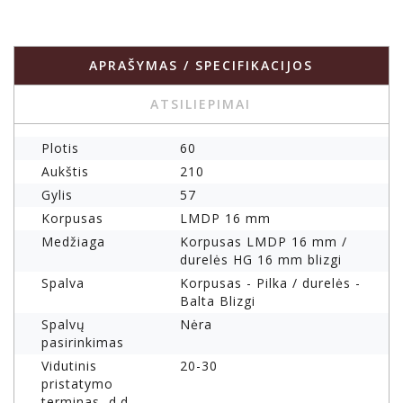
APRAŠYMAS / SPECIFIKACIJOS
ATSILIEPIMAI
Plotis
60
Aukštis
210
Gylis
57
Korpusas
LMDP 16 mm
Medžiaga
Korpusas LMDP 16 mm /
durelės HG 16 mm blizgi
Spalva
Korpusas - Pilka / durelės -
Balta Blizgi
Spalvų
Nėra
pasirinkimas
Vidutinis
20-30
pristatymo
terminas, d.d.