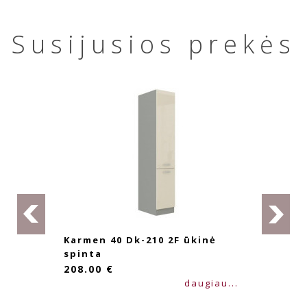
Susijusios prekės
 40 Dk-210 2F ūkinė
Karmen 60
spinta
 €
263.00 €
daugiau...