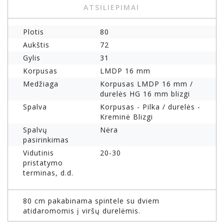
ATSILIEPIMAI
Plotis
80
Aukštis
72
Gylis
31
Korpusas
LMDP 16 mm
Medžiaga
Korpusas LMDP 16 mm /
durelės HG 16 mm blizgi
Spalva
Korpusas - Pilka / durelės -
Kreminė Blizgi
Spalvų
Nėra
pasirinkimas
Vidutinis
20-30
pristatymo
terminas, d.d.
80 cm pakabinama spintele su dviem
atidaromomis į viršų durelėmis.