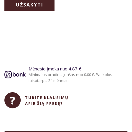
UŽSAKYTI
Mėnesio įmoka nuo 4.87 €
Minimalus pradinis įnašas nuo 0.00 €. Paskolos
laikotarpis 24 mėnesių.
TURITE KLAUSIMŲ
APIE ŠIĄ PREKĘ?