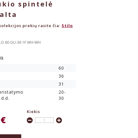
kio spintelė
alta
olekcijos prekių rasite čia:
Stilo
ILO 60 GU-36 1F WH-WH
(0)
60
36
31
 pristatymo
20-
 d.d.
30
Kiekis
 €