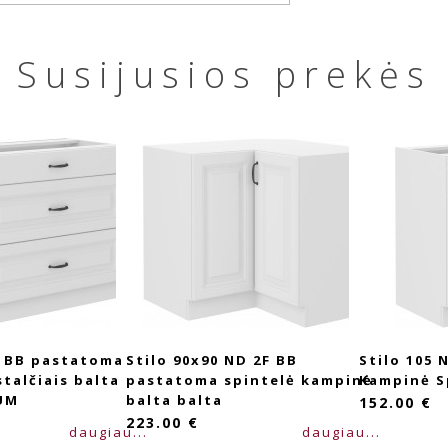
Susijusios prekės
S BB pastatoma
Stilo 90x90 ND 2F BB
Stilo 105
stalčiais balta
pastatoma spintelė kampinė
Kampinė S
UM
balta balta
152.00 €
223.00 €
daugiau...
daugiau...