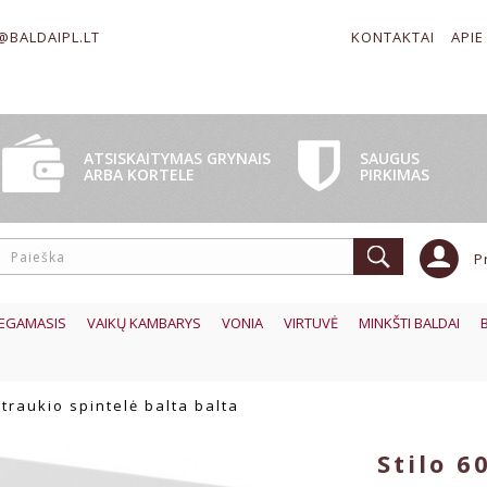
@BALDAIPL.LT
KONTAKTAI
APIE
SAUGUS
ATSISKAITYMAS GRYNAIS
PIRKIMAS
ARBA KORTELE
P
EGAMASIS
VAIKŲ KAMBARYS
VONIA
VIRTUVĖ
MINKŠTI BALDAI
rtraukio spintelė balta balta
Stilo 6