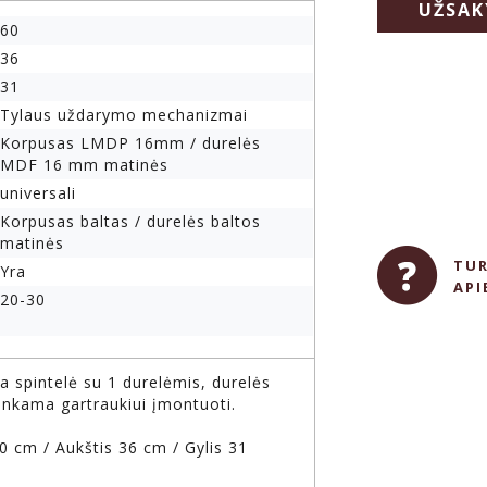
UŽSAK
60
36
31
Tylaus uždarymo mechanizmai
Korpusas LMDP 16mm / durelės
MDF 16 mm matinės
universali
Korpusas baltas / durelės baltos
matinės
TUR
Yra
API
20-30
 spintelė su 1 durelėmis, durelės
tinkama gartraukiui įmontuoti.
0 cm / Aukštis 36 cm / Gylis 31