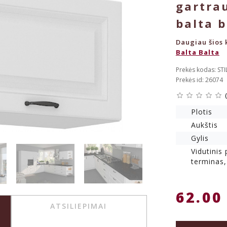
gartrau
balta b
Daugiau šios k
Balta Balta
Prekės kodas: ST
Prekės id: 26074
Plotis
Aukštis
Gylis
Vidutinis
terminas,
62.00
ATSILIEPIMAI