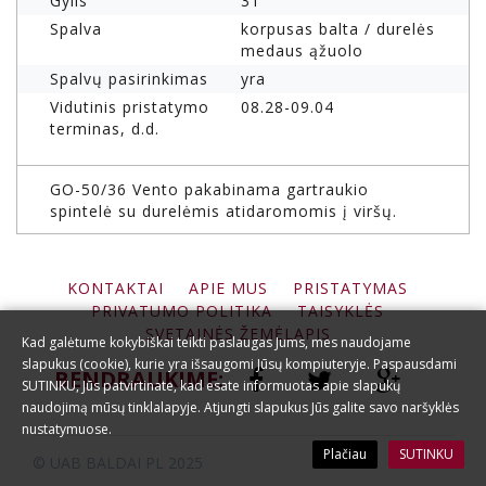
Gylis
31
Spalva
korpusas balta / durelės
medaus ąžuolo
Spalvų pasirinkimas
yra
Vidutinis pristatymo
08.28-09.04
terminas, d.d.
GO-50/36 Vento pakabinama gartraukio
spintelė su durelėmis atidaromomis į viršų.
KONTAKTAI
APIE MUS
PRISTATYMAS
PRIVATUMO POLITIKA
TAISYKLĖS
SVETAINĖS ŽEMĖLAPIS
Kad galėtume kokybiškai teikti paslaugas Jums, mes naudojame
slapukus (cookie), kurie yra išsaugomi Jūsų kompiuteryje. Paspausdami
BENDRAUKIME:
SUTINKU, Jūs patvirtinate, kad esate informuotas apie slapukų
naudojimą mūsų tinklalapyje. Atjungti slapukus Jūs galite savo naršyklės
nustatymuose.
Plačiau
SUTINKU
© UAB BALDAI PL 2025