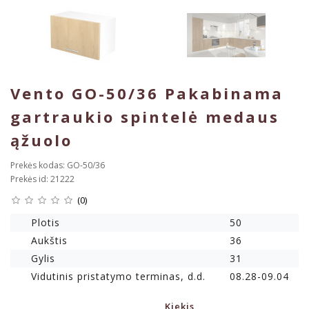
Vento GO-50/36 Pakabinama
gartraukio spintelė medaus
ąžuolo
Prekės kodas: GO-50/36
Prekės id: 21222
(0)
Plotis
50
Aukštis
36
Gylis
31
Vidutinis pristatymo terminas, d.d.
08.28-09.04
Kiekis