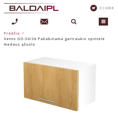
0 | 0.00 €
Pradžia
Vento GO-50/36 Pakabinama gartraukio spintelė
medaus ąžuolo