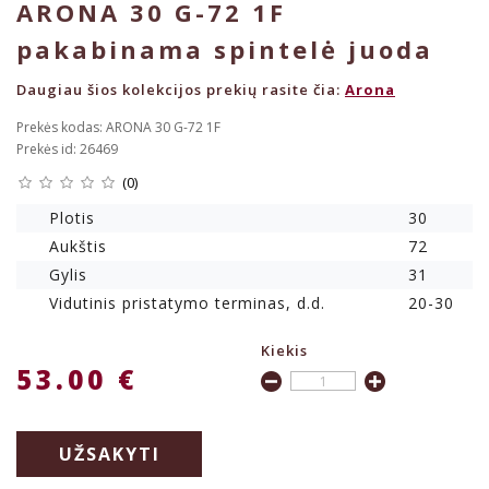
ARONA 30 G-72 1F
pakabinama spintelė juoda
Daugiau šios kolekcijos prekių rasite čia:
Arona
Prekės kodas: ARONA 30 G-72 1F
Prekės id: 26469
(0)
Plotis
30
Aukštis
72
Gylis
31
Vidutinis pristatymo terminas, d.d.
20-30
Kiekis
53.00 €
UŽSAKYTI