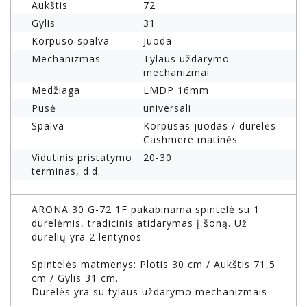
Aukštis
72
Gylis
31
Korpuso spalva
Juoda
Mechanizmas
Tylaus uždarymo
mechanizmai
Medžiaga
LMDP 16mm
Pusė
universali
Spalva
Korpusas juodas / durelės
Cashmere matinės
Vidutinis pristatymo
20-30
terminas, d.d.
ARONA 30 G-72 1F pakabinama spintelė su 1
durelėmis, tradicinis atidarymas į šoną. Už
durelių yra 2 lentynos.
Spintelės matmenys: Plotis 30 cm / Aukštis 71,5
cm / Gylis 31 cm.
Durelės yra su tylaus uždarymo mechanizmais