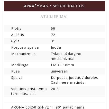
APRAŠYMAS / SPECIFIKACIJOS
ATSILIEPIMAI
Plotis
60
Aukštis
72
Gylis
31
Korpuso spalva
Juoda
Mechanizmas
Tylaus uždarymo
mechanizmai
Medžiaga
LMDP 16mm
Pusė
universali
Spalva
Korpusas juodas / durelės
Cashmere matinės
Vidutinis pristatymo
20-31
terminas, d.d.
ARONA 60x60 GN-72 1F 90° pakabinama