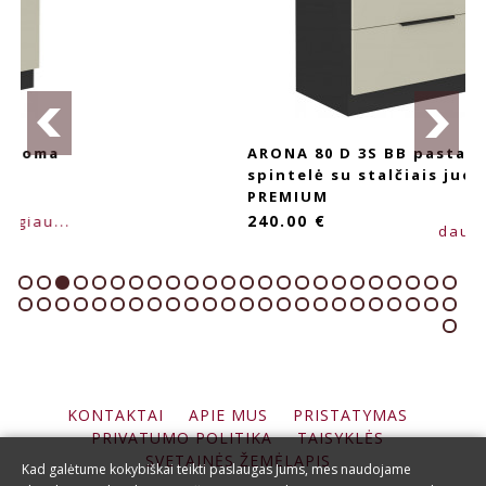
ARONA 80 D 3S BB pastatoma
spintelė su stalčiais juoda
PREMIUM
240.00 €
daugiau...
KONTAKTAI
APIE MUS
PRISTATYMAS
PRIVATUMO POLITIKA
TAISYKLĖS
SVETAINĖS ŽEMĖLAPIS
Kad galėtume kokybiškai teikti paslaugas Jums, mes naudojame