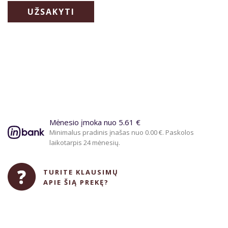
UŽSAKYTI
Mėnesio įmoka nuo 5.61 €
Minimalus pradinis įnašas nuo 0.00 €. Paskolos
laikotarpis 24 mėnesių.
TURITE KLAUSIMŲ
APIE ŠIĄ PREKĘ?