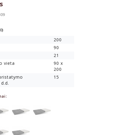
s
309
(0)
200
90
21
o vieta
90 x
200
 pristatymo
15
 d.d.
mai: