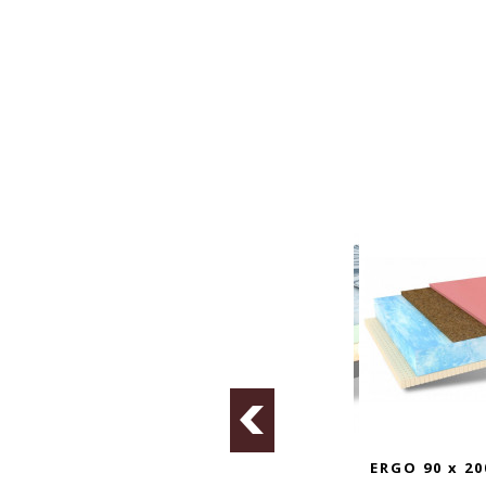
 200 cm
ERGO 90 x 200 cm čiužinys
GOYA 90 x 20