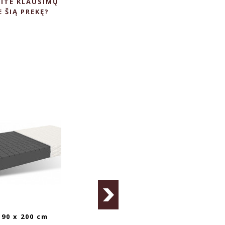
ITE KLAUSIMŲ
E ŠIĄ PREKĘ?
PLUS 90 x 200 cm
LIVIA 90 x 200 cm čiužinys
LIVIA MA