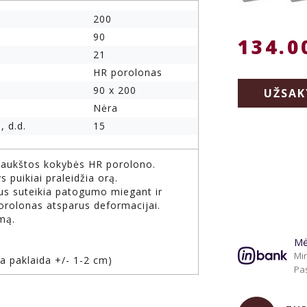
200
90
134.0
21
HR porolonas
90 x 200
UŽSAK
Nėra
, d.d.
15
š aukštos kokybės HR porolono.
 puikiai praleidžia orą.
ius suteikia patogumo miegant ir
Porolonas atsparus deformacijai.
rmą.
Mė
Min
ma paklaida +/- 1-2 cm)
Pas