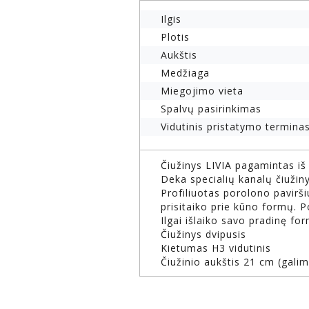
Ilgis
Plotis
Aukštis
Medžiaga
Miegojimo vieta
Spalvų pasirinkimas
Vidutinis pristatymo terminas
Čiužinys LIVIA pagamintas i
Deka specialių kanalų čiužinys
Profiliuotas porolono pavirš
prisitaiko prie kūno formų. 
Ilgai išlaiko savo pradinę fo
Čiužinys dvipusis
Kietumas H3 vidutinis
Čiužinio aukštis 21 cm (gali