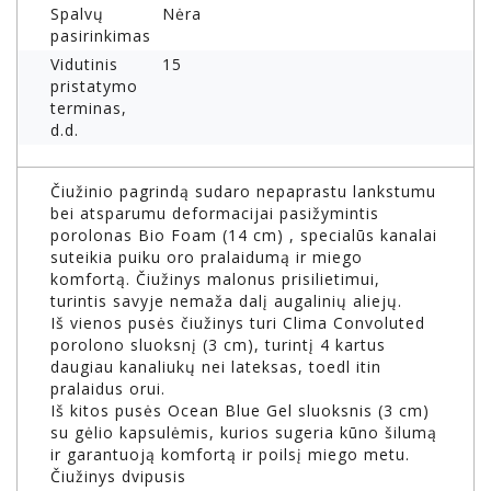
Spalvų
Nėra
pasirinkimas
Vidutinis
15
pristatymo
terminas,
d.d.
Čiužinio pagrindą sudaro nepaprastu lankstumu
bei atsparumu deformacijai pasižymintis
porolonas Bio Foam (14 cm) , specialūs kanalai
suteikia puiku oro pralaidumą ir miego
komfortą. Čiužinys malonus prisilietimui,
turintis savyje nemaža dalį augalinių aliejų.
Iš vienos pusės čiužinys turi Clima Convoluted
porolono sluoksnį (3 cm), turintį 4 kartus
daugiau kanaliukų nei lateksas, toedl itin
pralaidus orui.
Iš kitos pusės Ocean Blue Gel sluoksnis (3 cm)
su gėlio kapsulėmis, kurios sugeria kūno šilumą
ir garantuoją komfortą ir poilsį miego metu.
Čiužinys dvipusis